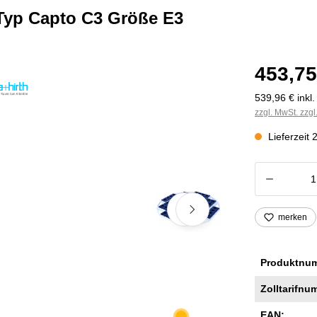
 Typ Capto C3 Größe E3
453,75
539,96 € inkl
zzgl. MwSt. zzg
Lieferzeit
Produkt
merken
Produktnu
Zolltarifnu
EAN: