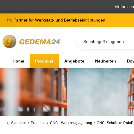
springen
Zur Hauptnavigation springen
Telefonisc
Ihr Partner für Werkstatt- und Betriebseinrichtungen
Home
Produkte
Angebote
Neuheiten
Dow
Startseite
Produkte
CNC - Werkzeuglagerung
CNC- Schränke RotaR
/
/
/