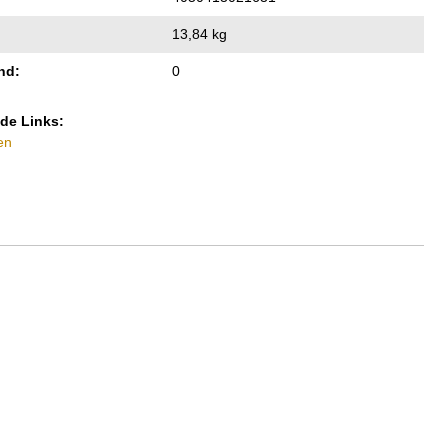
13,84 kg
nd:
0
de Links:
en