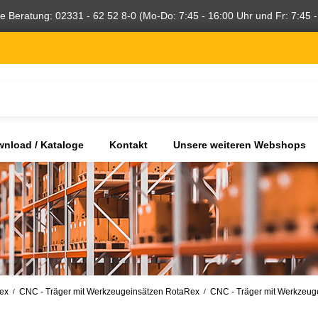
he Beratung: 02331 - 62 52 8-0 (Mo-Do: 7:45 - 16:00 Uhr und Fr: 7:45 -
nload / Kataloge
Kontakt
Unsere weiteren Webshops
ex
CNC - Träger mit Werkzeugeinsätzen RotaRex
CNC - Träger mit Werkzeug
/
/