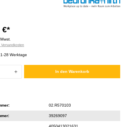
 €*
. Mwst.
l. Versandkosten
 21-28 Werktage
 Anzahl: Gib den gewünschten Wert ein
In den Warenkorb
mmer:
02.R570103
mmer:
39269097
4050413021631