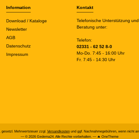
Information
Kontakt
Telefonische Unterstützung und
Download / Kataloge
Beratung unter:
Newsletter
AGB
Telefon:
Datenschutz
02331 - 62 52 8-0
Mo-Do. 7:45 - 16:00 Uhr
Impressum
Fr. 7:45 - 14:30 Uhr
l. gesetzl. Mehrwertsteuer zzgl.
Versandkosten
und ggf. Nachnahmegebühren, wenn nicht an
— © 2026 Gedema24. Alle Rechte vorbehalten. — 🔥 OneTheme