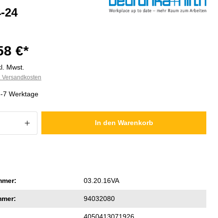
-24
58 €*
l. Mwst.
l. Versandkosten
3-7 Werktage
 Anzahl: Gib den gewünschten Wert ein
In den Warenkorb
mmer:
03.20.16VA
mmer:
94032080
4050413071926