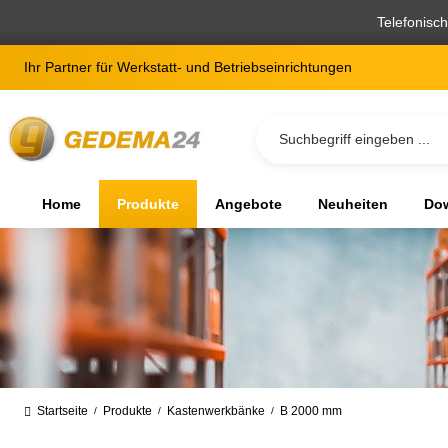
springen
Zur Hauptnavigation springen
Telefonisc
Ihr Partner für Werkstatt- und Betriebseinrichtungen
Home
Produkte
Angebote
Neuheiten
Dow
Startseite
Produkte
Kastenwerkbänke
B 2000 mm
/
/
/