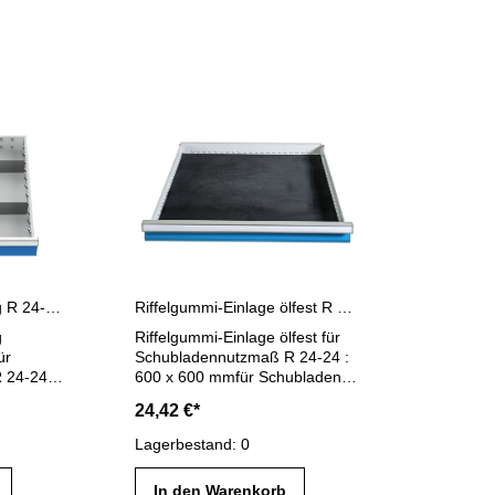
Metalleinteilung 7-teilig R 24-24 Schubladennutzmaß 600 x 600 mm
Riffelgummi-Einlage ölfest R 24-24 Schubladennutzmaß 600 x 600 mm
g
Riffelgummi-Einlage ölfest für
ür
Schubladennutzmaß R 24-24 :
 24-24 :
600 x 600 mmfür Schubladen
ubladen
Fronthöhe: 50-200 mm
24,42 €*
estehend
iene 600
Lagerbestand: 0
0 mm
In den Warenkorb