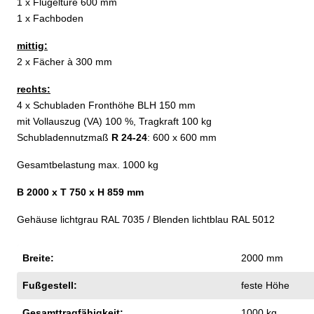
1 x Flügeltüre 600 mm
1 x Fachboden
mittig:
2 x Fächer à 300 mm
rechts:
4 x Schubladen Fronthöhe BLH 150 mm
mit Vollauszug (VA) 100 %, Tragkraft 100 kg
Schubladennutzmaß
R 24-24
: 600 x 600 mm
Gesamtbelastung max. 1000 kg
B 2000 x T 750 x H 859 mm
Gehäuse lichtgrau RAL 7035 / Blenden lichtblau RAL 5012
Breite:
2000 mm
Fußgestell:
feste Höhe
Gesamttragfähigkeit:
1000 kg