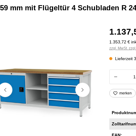
59 mm mit Flügeltür 4 Schubladen R 24
1.137,
1.353,72 € ink
zzgl. MwSt. zzg
Lieferzeit 
Produkt
merken
Produktnu
Zolltarifnu
EAN: