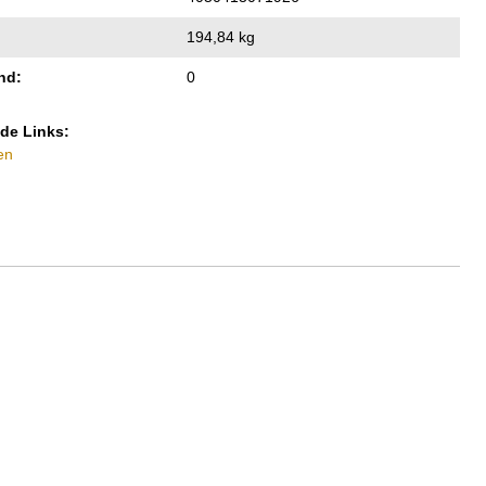
194,84 kg
nd:
0
de Links:
en