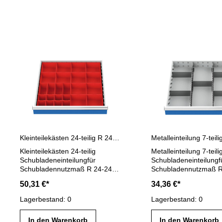
Kleinteilekästen 24-teilig R 24-24 Schubladennutzmaß 600 x 600 mm
Kleinteilekästen 24-teilig
Metalleinteilung 7-teili
Schubladeneinteilungfür
Schubladeneinteilungf
Schubladennutzmaß R 24-24 :
Schubladennutzmaß R
600 x 600 mmfür Schubladen
600 x 600 mmfür Sch
50,31 €*
34,36 €*
Fronthöhe: 75-100 mm
Fronthöhe: 150 mm b
bestehend aus: 12 x Kästen
aus: 2 x Mittelfachsch
Lagerbestand: 0
Lagerbestand: 0
150 x 150 mm 4 x Kästen 75 x
mm5 x Trennwand 20
150 mm 8 x Kästen 75 x 75
In den Warenkorb
In den Warenkorb