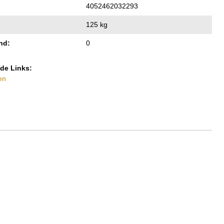
4052462032293
125 kg
nd:
0
de Links:
en