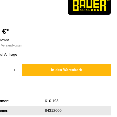
 €*
. Mwst.
l. Versandkosten
auf Anfrage
 Anzahl: Gib den gewünschten Wert ein
In den Warenkorb
mmer:
610.193
mmer:
84312000