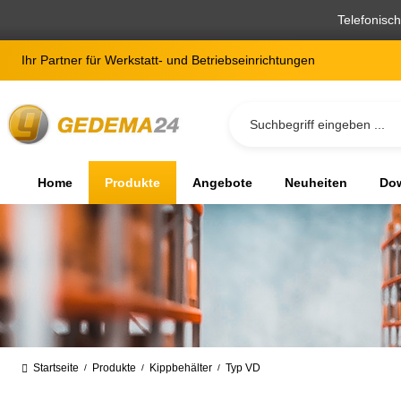
springen
Zur Hauptnavigation springen
Telefonisc
Ihr Partner für Werkstatt- und Betriebseinrichtungen
Home
Produkte
Angebote
Neuheiten
Dow
Startseite
Produkte
Kippbehälter
Typ VD
/
/
/