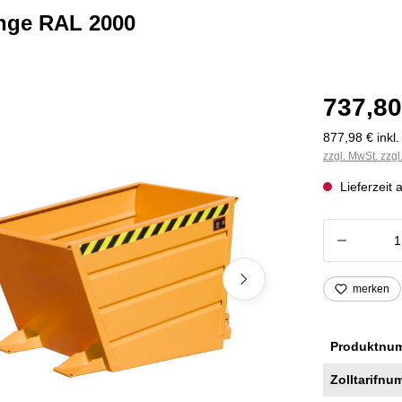
ange RAL 2000
737,80
877,98 € inkl
zzgl. MwSt. zzg
Lieferzeit 
Produkt
merken
Produktnu
Zolltarifnu