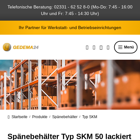
alt springen
Telefonische Beratung: 02331 - 62 52 8-0 (Mo-Do: 7:45 - 16:00
Uhr und Fr: 7:45 - 14:30 Uhr)
Ihr Partner für Werkstatt- und Betriebseinrichtungen
Menü
Startseite
Produkte
Spänebehälter
Typ SKM
/
/
/
Spänebehälter Typ SKM 50 lackiert