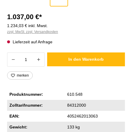
1.037,00 €*
1.234,03 € inkl. Mwst.
zzgl. MwSt. zzgl. Versandkosten
Lieferzeit auf Anfrage
Produkt Anzahl: Gib den gewünschten Wer
In den Warenkorb
merken
Produktnummer:
610.548
Zolltarifnummer:
84312000
EAN:
4052462013063
Gewicht:
133 kg