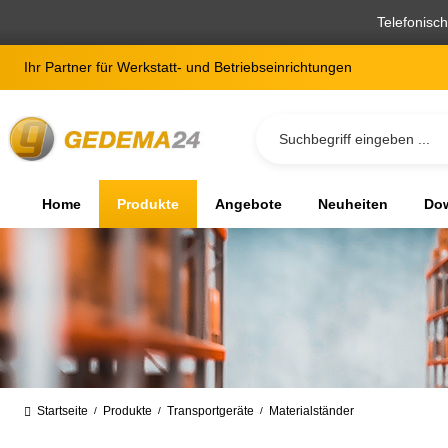
springen
Zur Hauptnavigation springen
Telefonisc
Ihr Partner für Werkstatt- und Betriebseinrichtungen
Home
Produkte
Angebote
Neuheiten
Dow
Startseite
Produkte
Transportgeräte
Materialständer
/
/
/