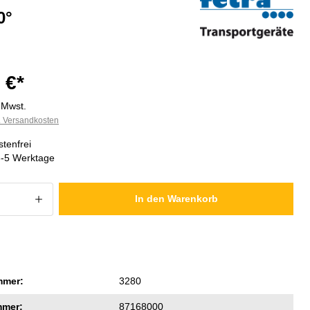
0°
 €*
. Mwst.
l. Versandkosten
tenfrei
3-5 Werktage
 Anzahl: Gib den gewünschten Wert ein
In den Warenkorb
mmer:
3280
mmer:
87168000