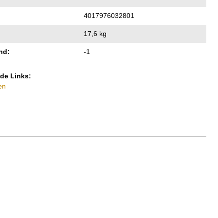
4017976032801
17,6 kg
nd:
-1
de Links:
en