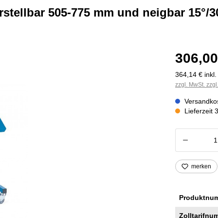
rstellbar 505-775 mm und neigbar 15°/3
306,00
364,14 € inkl
zzgl. MwSt. zzg
Versandkos
Lieferzeit 
Produkt
merken
Produktnu
Zolltarifnu