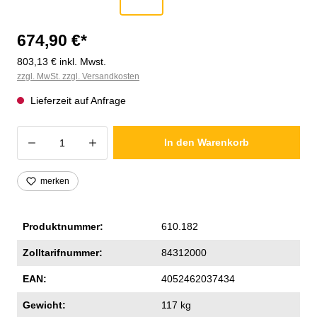
674,90 €*
803,13 € inkl. Mwst.
zzgl. MwSt. zzgl. Versandkosten
Lieferzeit auf Anfrage
Produkt Anzahl: Gib den gewünschten Wer
In den Warenkorb
merken
Produktnummer:
610.182
Zolltarifnummer:
84312000
EAN:
4052462037434
Gewicht:
117 kg