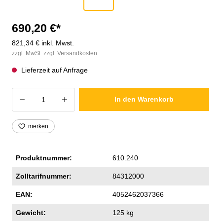
690,20 €*
821,34 € inkl. Mwst.
zzgl. MwSt. zzgl. Versandkosten
Lieferzeit auf Anfrage
Produkt Anzahl: Gib den gewünschten Wer
In den Warenkorb
merken
Produktnummer:
610.240
Zolltarifnummer:
84312000
EAN:
4052462037366
Gewicht:
125 kg