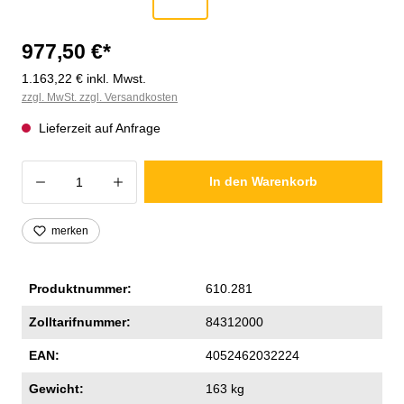
977,50 €*
1.163,22 € inkl. Mwst.
zzgl. MwSt. zzgl. Versandkosten
Lieferzeit auf Anfrage
Produkt Anzahl: Gib den gewünschten Wer
In den Warenkorb
merken
Produktnummer:
610.281
Zolltarifnummer:
84312000
EAN:
4052462032224
Gewicht:
163 kg