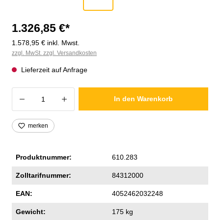
1.326,85 €*
1.578,95 € inkl. Mwst.
zzgl. MwSt. zzgl. Versandkosten
Lieferzeit auf Anfrage
Produkt Anzahl: Gib den gewünschten Wer
In den Warenkorb
merken
Produktnummer:
610.283
Zolltarifnummer:
84312000
EAN:
4052462032248
Gewicht:
175 kg