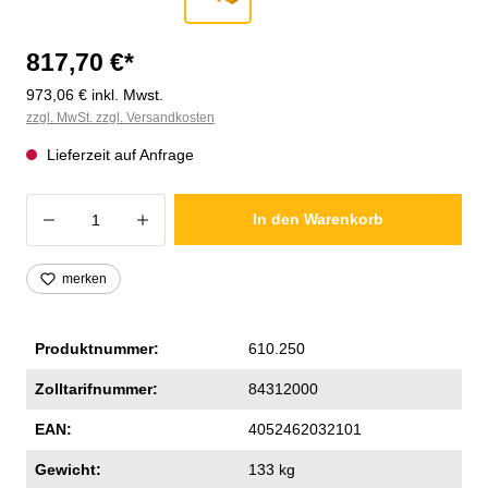
817,70 €*
973,06 € inkl. Mwst.
zzgl. MwSt. zzgl. Versandkosten
Lieferzeit auf Anfrage
Produkt Anzahl: Gib den gewünschten Wer
In den Warenkorb
merken
Produktnummer:
610.250
Zolltarifnummer:
84312000
EAN:
4052462032101
Gewicht:
133 kg