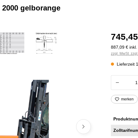
L 2000 gelborange
745,45
887,09 € inkl
zzgl. MwSt. zzg
Lieferzeit
Produkt
merken
Produktnu
Zolltarifnu