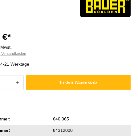
 €*
. Mwst.
l. Versandkosten
 14-21 Werktage
 Anzahl: Gib den gewünschten Wert ein
In den Warenkorb
mmer:
640.065
mmer:
84312000