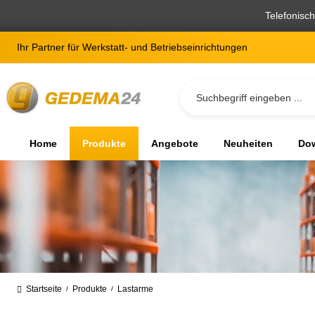
springen
Zur Hauptnavigation springen
Telefonisc
Ihr Partner für Werkstatt- und Betriebseinrichtungen
Home
Produkte
Angebote
Neuheiten
Dow
Startseite
Produkte
Lastarme
/
/