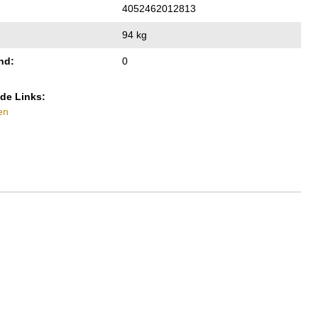
4052462012813
94 kg
nd:
0
de Links:
en