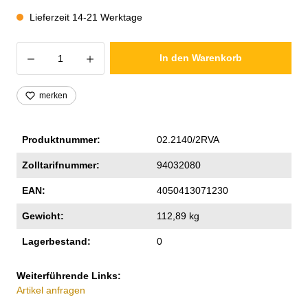
Lieferzeit 14-21 Werktage
Produkt Anzahl: Gib den gewünschten Wer
In den Warenkorb
merken
Produktnummer:
02.2140/2RVA
Zolltarifnummer:
94032080
EAN:
4050413071230
Gewicht:
112,89 kg
Lagerbestand:
0
Weiterführende Links:
Artikel anfragen