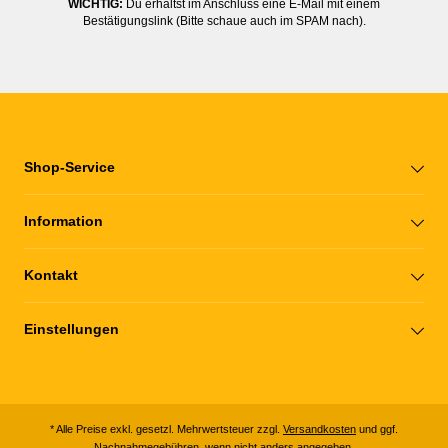
WICHTIG:
Du erhältst im Anschluss eine E-Mail mit einem
Bestätigungslink (Bitte schaue auch im SPAM nach).
Shop-Service
Information
Kontakt
Einstellungen
* Alle Preise exkl. gesetzl. Mehrwertsteuer zzgl.
Versandkosten
und ggf.
Nachnahmegebühren, wenn nicht anders angegeben.