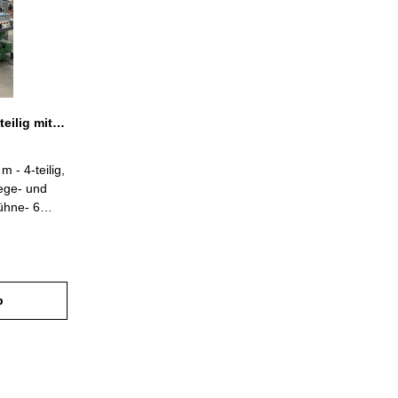
länge als
beitsbühne:
e: 1,40
1,21
e: 2,40
ansportmaß:
e: 58
Sprossen-Vielzweckleiter 4-teilig mit 2 x 2 + 2 x 3 Sprossen
icht: 14,0
m - 4-teilig,
lege- und
bühne- 6
-Scharniere
mit 2 Stück
 für extra
b
bstand 280
e bei und
 Holmende
tsprechend
31,