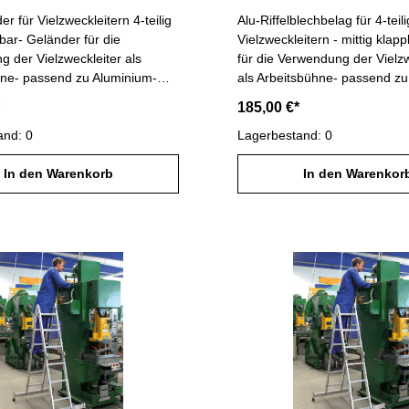
r für Vielzweckleitern 4-teilig
Alu-Riffelblechbelag für 4-teil
ar- Geländer für die
Vielzweckleitern - mittig klap
 der Vielzweckleiter als
für die Verwendung der Vielzw
hne- passend zu Aluminium-
als Arbeitsbühne- passend zu
eitern Artikel-Nr. 31310, 31312
Vielzweckleiter Artikel-Nr. 31
185,00 €*
and: 0
Lagerbestand: 0
In den Warenkorb
In den Warenkor