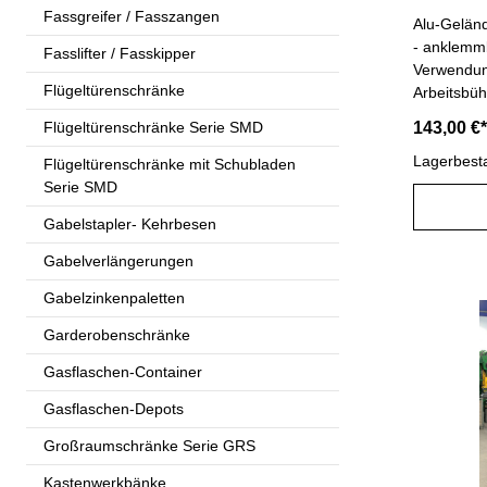
Fassgreifer / Fasszangen
Alu-Gelände
- anklemmb
Fasslifter / Fasskipper
Verwendung
Flügeltürenschränke
Arbeitsbü
Vielzweckl
Flügeltürenschränke Serie SMD
143,00 €*
und 31314
Lagerbest
Flügeltürenschränke mit Schubladen
Serie SMD
Gabelstapler- Kehrbesen
Gabelverlängerungen
Gabelzinkenpaletten
Garderobenschränke
Gasflaschen-Container
Gasflaschen-Depots
Großraumschränke Serie GRS
Kastenwerkbänke