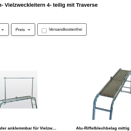
 Vielzweckleitern 4- teilig mit Traverse
Filter hinzufügen: Versandkostenfrei
Versandkostenfrei
Preis
Alu-Geländer anklemmbar für Vielzweckleitern 4-teilig