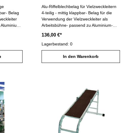
ige
Alu-Riffelblechbelag für Vielzweckleitern
pbar- Belag
4-teilig - mittig klappbar- Belag für die
eckleiter
Verwendung der Vielzweckleiter als
 Aluminium-
Arbeitsbühne- passend zu Aluminium-
314
Vielzweckleitern Artikel-Nr. 31310 und
136,00 €*
31312
Lagerbestand: 0
b
In den Warenkorb