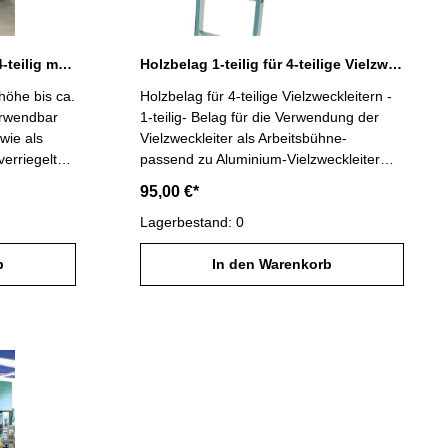
Aluminium-Vielzweckleiter 4-teilig mit 4 x 3 Sprossen
Holzbelag 1-teilig für 4-teilige Vielzweckleitern
shöhe bis ca.
Holzbelag für 4-teilige Vielzweckleitern -
verwendbar
1-teilig- Belag für die Verwendung der
wie als
Vielzweckleiter als Arbeitsbühne-
verriegelte
passend zu Aluminium-Vielzweckleiter
Artikel-Nr. 31314
95,00 €*
k Traversen
eren
Lagerbestand: 0
eren Stand
b
In den Warenkorb
e Traversen
weifach am
bt- GS-
ischer
V, TRBS
016 / 208-
egelwerk
iterlänge