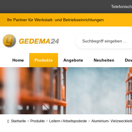
springen
Zur Hauptnavigation springen
Telefonisc
Ihr Partner für Werkstatt- und Betriebseinrichtungen
Home
Produkte
Angebote
Neuheiten
Dow
Startseite
Produkte
Leitern / Arbeitspodeste
Aluminium- Vielzweckleite
/
/
/