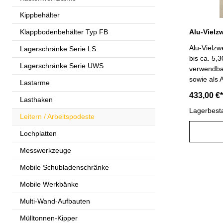
Kippbehälter
Klappbodenbehälter Typ FB
Alu-Vielzwe
Lagerschränke Serie LS
bis ca. 5,3
Lagerschränke Serie UWS
verwendbar
sowie als 
Lastarme
verriegelt
433,00 €*
Lasthaken
Einsatzsic
und beidse
Lagerbest
Leitern / Arbeitspodeste
Leiterschu
und hohe A
Lochplatten
Sprossena
Messwerkzeuge
liegen los
unteren H
Mobile Schubladenschränke
geprüft, e
Norm DIN 
Mobile Werkbänke
2121, DGU
Multi-Wand-Aufbauten
017 und 
Arbeitshöh
Mülltonnen-Kipper