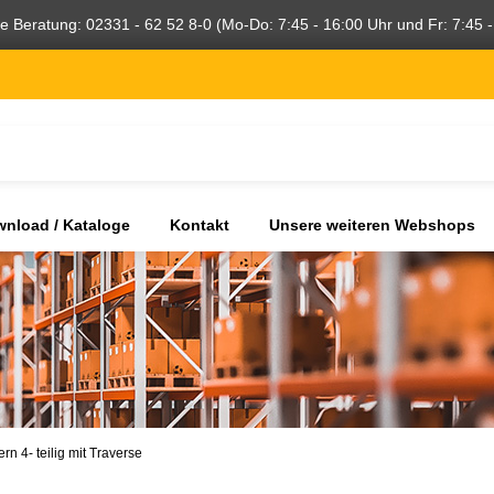
he Beratung: 02331 - 62 52 8-0 (Mo-Do: 7:45 - 16:00 Uhr und Fr: 7:45 -
nload / Kataloge
Kontakt
Unsere weiteren Webshops
rn 4- teilig mit Traverse