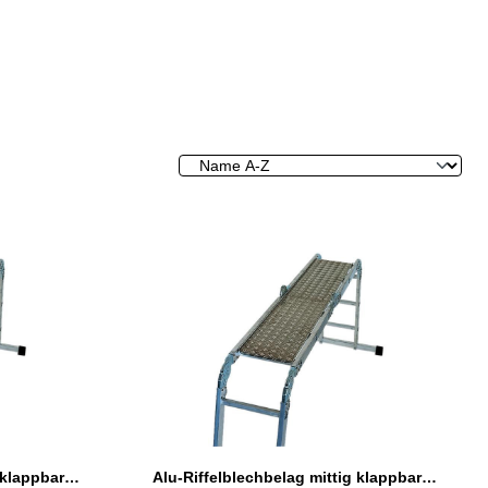
Alu-Riffelblechbelag mittig klappbar für 4-teilige Vielzweckleitern
Alu-Riffelblechbelag mittig klappbar für Vielzweckleitern 4-teilig