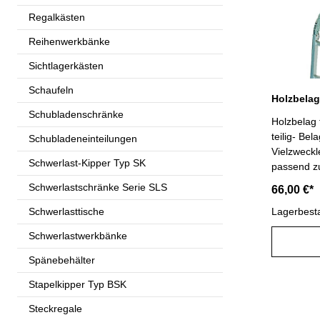
als Anlegel
Regalkästen
Stehleiter
0,99 mLäng
Reihenwerkbänke
mSchrittlän
mSchrittlä
Sichtlagerkästen
mTraverse
Schaufeln
0,35 x 1,
mmSprosse
Schubladenschränke
Holzbelag f
4Gewicht: 
teilig- Be
Schubladeneinteilungen
Vielzweckl
Vielzweckl
Schwerlast-Kipper Typ SK
passend z
Artikel-Nr
Schwerlastschränke Serie SLS
66,00 €*
Schwerlasttische
Lagerbest
Schwerlastwerkbänke
Spänebehälter
Stapelkipper Typ BSK
Steckregale