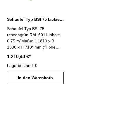
Oberfläche lackiert lichtblau
Oberfläche lackiert mausgrau
RAL 5012
RAL 7005
Schaufel Typ BSI 75 lackiert resedagrün RAL 6011
Schaufel Typ BSI 75
resedagrün RAL 6011 Inhalt:
0,75 m³Maße: L 1810 x B
1330 x H 710* mm (*Höhe
inkl. Ausklinkhebel)Mulden-
1.210,40 €*
Innenmaße: L 1245 x B 1250
x H 510 mmTragfähigkeit:
Lagerbestand: 0
1000 kg - einfache Aufnahme
mit Gabelzinken- Kippen in
In den Warenkorb
jeder Höhe per Seilzug vom
Staplersitz- Wannenblech mit
umlaufendem Randprofil-
Schürfleiste aus Spezialstahl-
stabiler Grundrahmen-
Sicherung gegen
unbeabsichtigtes Abrutschen-
Oberfläche lackiert