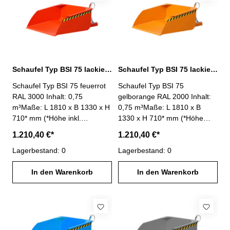
Schürfleiste aus Spezialstahl-
Schürfleiste aus Spezialstahl-
stabiler Grundrahmen-
stabiler Grundrahmen-
Sicherung gegen
Sicherung gegen
unbeabsichtigtes Abrutschen-
unbeabsichtigtes Abrutschen-
Oberfläche lackiert mausgrau
Oberfläche lackiert
RAL 7005
resedagrün RAL 6011
Schaufel Typ BSI 75 lackiert feuerrot RAL 3000
Schaufel Typ BSI 75 lackiert gelborange RAL 2000
Schaufel Typ BSI 75 feuerrot
Schaufel Typ BSI 75
RAL 3000 Inhalt: 0,75
gelborange RAL 2000 Inhalt:
m³Maße: L 1810 x B 1330 x H
0,75 m³Maße: L 1810 x B
710* mm (*Höhe inkl.
1330 x H 710* mm (*Höhe
Ausklinkhebel)Mulden-
inkl. Ausklinkhebel)Mulden-
1.210,40 €*
1.210,40 €*
Innenmaße: L 1245 x B 1250
Innenmaße: L 1245 x B 1250
x H 510 mmTragfähigkeit:
Lagerbestand: 0
x H 510 mmTragfähigkeit:
Lagerbestand: 0
1000 kg - einfache Aufnahme
1000 kg - einfache Aufnahme
mit Gabelzinken- Kippen in
In den Warenkorb
mit Gabelzinken- Kippen in
In den Warenkorb
jeder Höhe per Seilzug vom
jeder Höhe per Seilzug vom
Staplersitz- Wannenblech mit
Staplersitz- Wannenblech mit
umlaufendem Randprofil-
umlaufendem Randprofil-
Schürfleiste aus Spezialstahl-
Schürfleiste aus Spezialstahl-
stabiler Grundrahmen-
stabiler Grundrahmen-