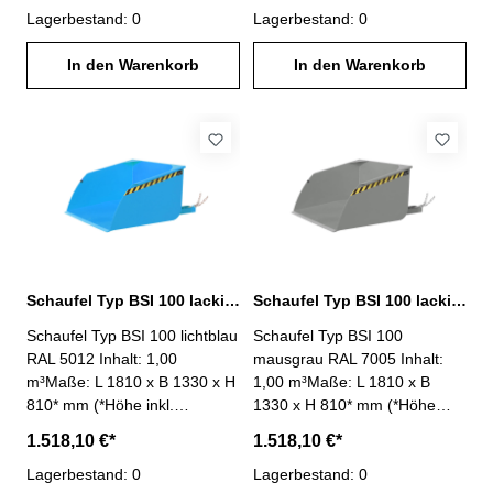
x H 710 mmTragfähigkeit:
Lagerbestand: 0
x H 710 mmTragfähigkeit:
Lagerbestand: 0
1500 kg - einfache Aufnahme
1500 kg - einfache Aufnahme
mit Gabelzinken- Kippen in
In den Warenkorb
mit Gabelzinken- Kippen in
In den Warenkorb
jeder Höhe per Seilzug vom
jeder Höhe per Seilzug vom
Staplersitz- Wannenblech mit
Staplersitz- Wannenblech mit
umlaufendem Randprofil-
umlaufendem Randprofil-
Schürfleiste aus Spezialstahl-
Schürfleiste aus Spezialstahl-
stabiler Grundrahmen-
stabiler Grundrahmen-
Sicherung gegen
Sicherung gegen
unbeabsichtigtes Abrutschen-
unbeabsichtigtes Abrutschen-
Oberfläche lackiert feuerrot
Oberfläche lackiert
RAL 3000
gelborange RAL 2000
Schaufel Typ BSI 100 lackiert lichtblau RAL 5012
Schaufel Typ BSI 100 lackiert mausgrau RAL 7005
Schaufel Typ BSI 100 lichtblau
Schaufel Typ BSI 100
RAL 5012 Inhalt: 1,00
mausgrau RAL 7005 Inhalt:
m³Maße: L 1810 x B 1330 x H
1,00 m³Maße: L 1810 x B
810* mm (*Höhe inkl.
1330 x H 810* mm (*Höhe
Ausklinkhebel)Mulden-
inkl. Ausklinkhebel)Mulden-
1.518,10 €*
1.518,10 €*
Innenmaße: L 1245 x B 1250
Innenmaße: L 1245 x B 1250
x H 710 mmTragfähigkeit:
Lagerbestand: 0
x H 710 mmTragfähigkeit:
Lagerbestand: 0