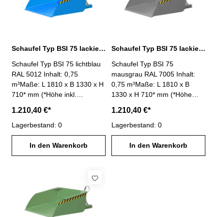
Sicherung gegen
Sicherung gegen
unbeabsichtigtes Abrutschen-
unbeabsichtigtes Abrutschen-
Oberfläche lackiert feuerrot
Oberfläche lackiert
RAL 3000
gelborange RAL 2000
Schaufel Typ BSI 75 lackiert lichtblau RAL 5012
Schaufel Typ BSI 75 lackiert mausgrau RAL 7005
Schaufel Typ BSI 75 lichtblau
Schaufel Typ BSI 75
RAL 5012 Inhalt: 0,75
mausgrau RAL 7005 Inhalt:
m³Maße: L 1810 x B 1330 x H
0,75 m³Maße: L 1810 x B
710* mm (*Höhe inkl.
1330 x H 710* mm (*Höhe
Ausklinkhebel)Mulden-
inkl. Ausklinkhebel)Mulden-
1.210,40 €*
1.210,40 €*
Innenmaße: L 1245 x B 1250
Innenmaße: L 1245 x B 1250
x H 510 mmTragfähigkeit:
Lagerbestand: 0
x H 510 mmTragfähigkeit:
Lagerbestand: 0
1000 kg - einfache Aufnahme
1000 kg - einfache Aufnahme
mit Gabelzinken- Kippen in
In den Warenkorb
mit Gabelzinken- Kippen in
In den Warenkorb
jeder Höhe per Seilzug vom
jeder Höhe per Seilzug vom
Staplersitz- Wannenblech mit
Staplersitz- Wannenblech mit
umlaufendem Randprofil-
umlaufendem Randprofil-
Schürfleiste aus Spezialstahl-
Schürfleiste aus Spezialstahl-
stabiler Grundrahmen-
stabiler Grundrahmen-
Sicherung gegen
Sicherung gegen
unbeabsichtigtes Abrutschen-
unbeabsichtigtes Abrutschen-