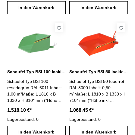
1500 kg - einfache Aufnahme
1500 kg - einfache Aufnahme
mit Gabelzinken- Kippen in
In den Warenkorb
mit Gabelzinken- Kippen in
In den Warenkorb
jeder Höhe per Seilzug vom
jeder Höhe per Seilzug vom
Staplersitz- Wannenblech mit
Staplersitz- Wannenblech mit
umlaufendem Randprofil-
umlaufendem Randprofil-
Schürfleiste aus Spezialstahl-
Schürfleiste aus Spezialstahl-
stabiler Grundrahmen-
stabiler Grundrahmen-
Sicherung gegen
Sicherung gegen
unbeabsichtigtes Abrutschen-
unbeabsichtigtes Abrutschen-
Oberfläche lackiert lichtblau
Oberfläche lackiert mausgrau
RAL 5012
RAL 7005
Schaufel Typ BSI 100 lackiert resedagrün RAL 6011
Schaufel Typ BSI 50 lackiert feuerrot RAL 3000
Schaufel Typ BSI 100
Schaufel Typ BSI 50 feuerrot
resedagrün RAL 6011 Inhalt:
RAL 3000 Inhalt: 0,50
1,00 m³Maße: L 1810 x B
m³Maße: L 1810 x B 1330 x H
1330 x H 810* mm (*Höhe
710* mm (*Höhe inkl.
inkl. Ausklinkhebel)Mulden-
Ausklinkhebel)Mulden-
1.518,10 €*
1.068,45 €*
Innenmaße: L 1245 x B 1250
Innenmaße: L 1245 x B 1250
x H 710 mmTragfähigkeit:
Lagerbestand: 0
x H 310 mmTragfähigkeit: 750
Lagerbestand: 0
1500 kg - einfache Aufnahme
kg - einfache Aufnahme mit
mit Gabelzinken- Kippen in
In den Warenkorb
Gabelzinken- Kippen in jeder
In den Warenkorb