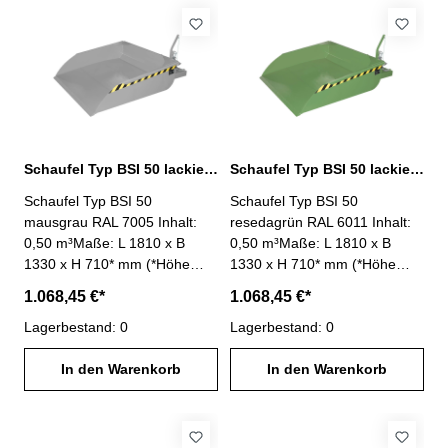
umlaufendem Randprofil-
umlaufendem Randprofil-
Schürfleiste aus Spezialstahl-
Schürfleiste aus Spezialstahl-
stabiler Grundrahmen-
stabiler Grundrahmen-
Sicherung gegen
Sicherung gegen
unbeabsichtigtes Abrutschen-
unbeabsichtigtes Abrutschen-
Oberfläche lackiert
Oberfläche lackiert lichtblau
gelborange RAL 2000
RAL 5012
Schaufel Typ BSI 50 lackiert mausgrau RAL 7005
Schaufel Typ BSI 50 lackiert resedagrün RAL 6011
Schaufel Typ BSI 50
Schaufel Typ BSI 50
mausgrau RAL 7005 Inhalt:
resedagrün RAL 6011 Inhalt:
0,50 m³Maße: L 1810 x B
0,50 m³Maße: L 1810 x B
1330 x H 710* mm (*Höhe
1330 x H 710* mm (*Höhe
inkl. Ausklinkhebel)Mulden-
inkl. Ausklinkhebel)Mulden-
1.068,45 €*
1.068,45 €*
Innenmaße: L 1245 x B 1250
Innenmaße: L 1245 x B 1250
x H 310 mmTragfähigkeit: 750
Lagerbestand: 0
x H 310 mmTragfähigkeit: 750
Lagerbestand: 0
kg - einfache Aufnahme mit
kg - einfache Aufnahme mit
Gabelzinken- Kippen in jeder
In den Warenkorb
Gabelzinken- Kippen in jeder
In den Warenkorb
Höhe per Seilzug vom
Höhe per Seilzug vom
Staplersitz- Wannenblech mit
Staplersitz- Wannenblech mit
umlaufendem Randprofil-
umlaufendem Randprofil-