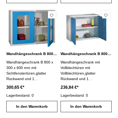
Maße: B 800 x T 300 x H 600
Maße: B 800 x T 300 x H 600
mm Abb. Gehäuse lichtgrau
mm Abb.Gehäuse lichtgrau
RAL 7035Blenden lichtblau
RAL 7035Blenden lichtblau
RAL 5012
RAL 5012
Wandhängeschrank B 800 x 300 x 600 mm mit Sichtfenstertüren
Wandhängeschrank B 800 x 300 x 600 mm mit Vollblechtüren
Wandhängeschrank B 800 x
Wandhängeschrank mit
300 x 600 mm mit
Vollblechtüren mit
Sichtfenstertüren,glatter
Vollblechtüren,glatter
Rückwand und 1
Rückwand und 1
Fachboden,robust
Fachboden,robust
300,65 €*
236,84 €*
geschweißte
geschweißte
Stahlblechkonstruktion,widerst
Lagerbestand: 0
Stahlblechkonstruktion,widerst
Lagerbestand: 0
andsfähige
andsfähige
Pulverbeschichtung,
In den Warenkorb
Pulverbeschichtung,
In den Warenkorb
abschließbar Maße: B 800 x T
abschließbar Maße: B 800 x T
300 x H 600 mm
300 x H 600 mm Abb.