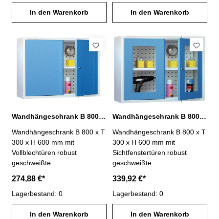
andsfähige
Pulverbeschichtung,
Pulverbeschichtung,
In den Warenkorb
abschließbar Maße: B 400 x T
In den Warenkorb
abschließbar Maße: B 400 x T
300 x H 600 mm Abb. Nr.
300 x H 600 mm
03.080.001AGehäuse
Abb.Gehäuse lichtgrau RAL
lichtgrau RAL 7035Blenden
7035Blenden lichtblau RAL
lichtblau RAL 5012
5012
Wandhängeschrank B 800 mit 2 Vollblechtüren
Wandhängeschrank B 800 mm mit 2 Sichtfenstertüren
Wandhängeschrank B 800 x T
Wandhängeschrank B 800 x T
300 x H 600 mm mit
300 x H 600 mm mit
Vollblechtüren robust
Sichtfenstertüren robust
geschweißte
geschweißte
Stahlblechkonstruktion,widerst
Stahlblechkonstruktion,widerst
274,88 €*
339,92 €*
andsfähige
andsfähige
Pulverbeschichtung,
Lagerbestand: 0
Pulverbeschichtung,
Lagerbestand: 0
abschließbar,mit Lochblech-
abschließbar,mit Lochblech-
Rückwand und 1 Fachboden
In den Warenkorb
Rückwand und 1 Fachboden
In den Warenkorb