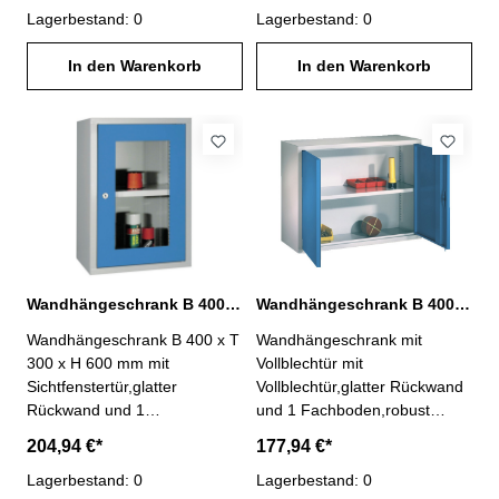
Pulverbeschichtung,
Lagerbestand: 0
Pulverbeschichtung,
Lagerbestand: 0
abschließbar,mit Lochblech-
abschließbar,mit Lochblech-
Rückwand und 1 Fachboden
In den Warenkorb
Rückwand und 1 Fachboden
In den Warenkorb
Maße: B 400 x T 300 x H 600
Maße: B 400 x T 300 x H 600
mm Abb.Gehäuse lichtgrau
mm Abb. Nr. 03.080.101A
RAL 7035Blenden lichtblau
Gehäuse lichtgrau RAL
RAL 5012
7035Blenden lichtblau RAL
5012
Wandhängeschrank B 400 x T 300 x H 600 mm mit Sichtfenstertür
Wandhängeschrank B 400 x T 300 x H 600 mm mit Vollblechtür
Wandhängeschrank B 400 x T
Wandhängeschrank mit
300 x H 600 mm mit
Vollblechtür mit
Sichtfenstertür,glatter
Vollblechtür,glatter Rückwand
Rückwand und 1
und 1 Fachboden,robust
Fachboden,robust
geschweißte
204,94 €*
177,94 €*
geschweißte
Stahlblechkonstruktion,widerst
Stahlblechkonstruktion,widerst
Lagerbestand: 0
andsfähige
Lagerbestand: 0