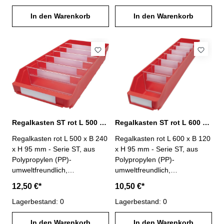
möglicher Trennwände : 6-
möglicher Trennwände : 6-
Lieferung ohne Trennwände
In den Warenkorb
Lieferung ohne Trennwände
In den Warenkorb
und Etiketten
und Etiketten
Regalkasten ST rot L 500 x B 240 x H 95 mm PP
Regalkasten ST rot L 600 x B 120 x H 95 mm PP
Regalkasten rot L 500 x B 240
Regalkasten rot L 600 x B 120
x H 95 mm - Serie ST, aus
x H 95 mm - Serie ST, aus
Polypropylen (PP)-
Polypropylen (PP)-
umweltfreundlich,
umweltfreundlich,
lebensmittelecht-
lebensmittelecht-
12,50 €*
10,50 €*
temperaturbeständig von -20°
temperaturbeständig von -20°
C bis +80° C- Anzahl
Lagerbestand: 0
C bis +80° C- Anzahl
Lagerbestand: 0
möglicher Trennwände : 6-
möglicher Trennwände : 7-
Lieferung ohne Trennwände
In den Warenkorb
Lieferung ohne Trennwände
In den Warenkorb