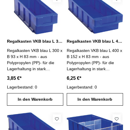
Regalkasten VKB blau L 300 x B 93 x H 83 mm PP
Regalkasten VKB blau L 400 x B 152 x H 83 mm PP
Regalkasten VKB blau L 300 x
Regalkasten VKB blau L 400 x
B 93 x H 83 mm - aus
B 152 x H 83 mm - aus
Polypropylen (PP)- für die
Polypropylen (PP)- für die
Lagerhaltung in stark
Lagerhaltung in stark
beanspruchten Bereichen-
beanspruchten Bereichen-
3,85 €*
6,25 €*
weitgehend beständig gegen
weitgehend beständig gegen
die meisten Säuren und Öle-
Lagerbestand: 0
die meisten Säuren und Öle-
Lagerbestand: 0
Rippenboden für hohe
Rippenboden für hohe
Stabilität- stapelbar- große
In den Warenkorb
Stabilität- stapelbar- große
In den Warenkorb
Griffmulde- Anzahl möglicher
Griffmulde- Anzahl möglicher
Trennwände : 3
Trennwände : 4