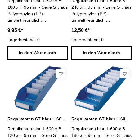
Regalkasten blau L 500 x B
Regalkasten blau L 500 x B
180 x H 95 mm - Serie ST, aus
240 x H 95 mm - Serie ST, aus
Polypropylen (PP)-
Polypropylen (PP)-
umweltfreundlich,
umweltfreundlich,
lebensmittelecht-
lebensmittelecht-
9,95 €*
12,50 €*
temperaturbeständig von -20°
temperaturbeständig von -20°
C bis +80° C- Anzahl
Lagerbestand: 0
C bis +80° C- Anzahl
Lagerbestand: 0
möglicher Trennwände : 6-
möglicher Trennwände : 6-
Lieferung ohne Trennwände
In den Warenkorb
Lieferung ohne Trennwände
In den Warenkorb
und Etiketten
und Etiketten
Regalkasten ST blau L 600 x B 120 x H 95 mm PP
Regalkasten ST blau L 600 x B 180 x H 95 mm PP
Regalkasten blau L 600 x B
Regalkasten blau L 600 x B
120 x H 95 mm - Serie ST, aus
180 x H 95 mm - Serie ST, aus