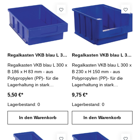
Trennwände : 3
Regalkasten VKB blau L 300 x B 186 x H 83 mm PP
Regalkasten VKB blau L 300 x B 230 x H 150 mm PP
Regalkasten VKB blau L 300 x
Regalkasten VKB blau L 300 x
B 186 x H 83 mm - aus
B 230 x H 150 mm - aus
Polypropylen (PP)- für die
Polypropylen (PP)- für die
Lagerhaltung in stark
Lagerhaltung in stark
beanspruchten Bereichen-
beanspruchten Bereichen-
5,50 €*
9,75 €*
weitgehend beständig gegen
weitgehend beständig gegen
die meisten Säuren und Öle-
Lagerbestand: 0
die meisten Säuren und Öle-
Lagerbestand: 0
Rippenboden für hohe
Rippenboden für hohe
Stabilität- stapelbar- große
In den Warenkorb
Stabilität- stapelbar- große
In den Warenkorb
Griffmulde- Anzahl möglicher
Griffmulde- Anzahl möglicher
Trennwände : 3
Trennwände : 3