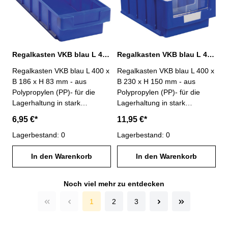
Regalkasten VKB blau L 400 x B 186 x H 83 mm PP
Regalkasten VKB blau L 400 x B 230 x H 150 mm PP
Regalkasten VKB blau L 400 x
Regalkasten VKB blau L 400 x
B 186 x H 83 mm - aus
B 230 x H 150 mm - aus
Polypropylen (PP)- für die
Polypropylen (PP)- für die
Lagerhaltung in stark
Lagerhaltung in stark
beanspruchten Bereichen-
beanspruchten Bereichen-
6,95 €*
11,95 €*
weitgehend beständig gegen
weitgehend beständig gegen
die meisten Säuren und Öle-
Lagerbestand: 0
die meisten Säuren und Öle-
Lagerbestand: 0
Rippenboden für hohe
Rippenboden für hohe
Stabilität- stapelbar- große
In den Warenkorb
Stabilität- stapelbar- große
In den Warenkorb
Griffmulde- Anzahl möglicher
Griffmulde- Anzahl möglicher
Trennwände : 4
Trennwände : 4- Lieferung
Noch viel mehr zu entdecken
ohne Etiketten und
Trennwände (Zubehör)
1
2
3