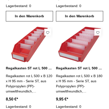
temperaturbeständig von -20°
temperaturbeständig von -20°
C bis +80° C- Anzahl
Lagerbestand: 0
C bis +80° C- Anzahl
Lagerbestand: 0
möglicher Trennwände : 4-
möglicher Trennwände : 4-
Lieferung ohne Trennwände
In den Warenkorb
Lieferung ohne Trennwände
In den Warenkorb
und Etiketten
und Etiketten
Regalkasten ST rot L 500 x B 120 x H 95 mm PP
Regalkasten ST rot L 500 x B 180 x H 95 mm PP
Regalkasten rot L 500 x B 120
Regalkasten rot L 500 x B 180
x H 95 mm - Serie ST, aus
x H 95 mm - Serie ST, aus
Polypropylen (PP)-
Polypropylen (PP)-
umweltfreundlich,
umweltfreundlich,
lebensmittelecht-
lebensmittelecht-
8,50 €*
9,95 €*
temperaturbeständig von -20°
temperaturbeständig von -20°
C bis +80° C- Anzahl
Lagerbestand: 0
C bis +80° C- Anzahl
Lagerbestand: 0