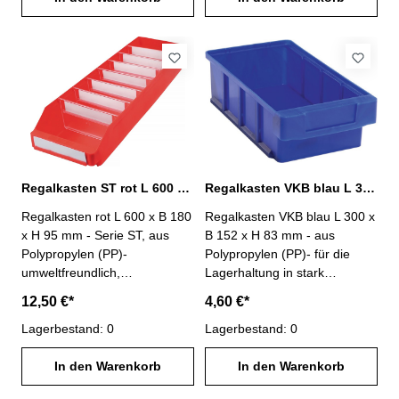
und Etiketten
und Etiketten
Regalkasten ST rot L 600 x B 180 x H 95 mm PP
Regalkasten VKB blau L 300 x B 152 x H 83 mm PP
Regalkasten rot L 600 x B 180
Regalkasten VKB blau L 300 x
x H 95 mm - Serie ST, aus
B 152 x H 83 mm - aus
Polypropylen (PP)-
Polypropylen (PP)- für die
umweltfreundlich,
Lagerhaltung in stark
lebensmittelecht-
beanspruchten Bereichen-
12,50 €*
4,60 €*
temperaturbeständig von -20°
weitgehend beständig gegen
C bis +80° C- Anzahl
Lagerbestand: 0
die meisten Säuren und Öle-
Lagerbestand: 0
möglicher Trennwände : 7-
Rippenboden für hohe
Lieferung ohne Trennwände
In den Warenkorb
Stabilität- stapelbar- große
In den Warenkorb
und Etiketten
Griffmulde- Anzahl möglicher