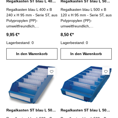
Regalkasten ST blau L 400 x B 240 x H 95 mm PP
Regalkasten ST blau L 500 x B 120 x H 95 mm PP
Regalkasten blau L 400 x B
Regalkasten blau L 500 x B
240 x H 95 mm - Serie ST, aus
120 x H 95 mm - Serie ST, aus
Polypropylen (PP)-
Polypropylen (PP)-
umweltfreundlich,
umweltfreundlich,
lebensmittelecht-
lebensmittelecht-
9,95 €*
8,50 €*
temperaturbeständig von -20°
temperaturbeständig von -20°
C bis +80° C- Anzahl
Lagerbestand: 0
C bis +80° C- Anzahl
Lagerbestand: 0
möglicher Trennwände : 4-
möglicher Trennwände : 6-
Lieferung ohne Trennwände
In den Warenkorb
Lieferung ohne Trennwände
In den Warenkorb
und Etiketten
und Etiketten
Regalkasten ST blau L 500 x B 180 x H 95 mm PP
Regalkasten ST blau L 500 x B 240 x H 95 mm PP