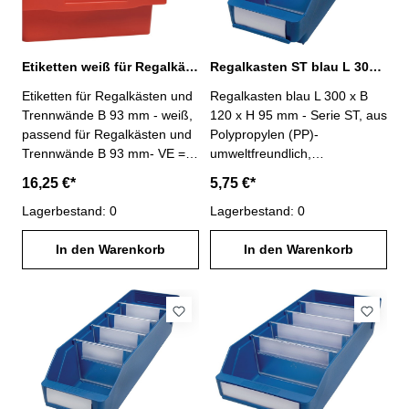
Etiketten weiß für Regalkästen und Trennwände B 93 mm
Regalkasten ST blau L 300 x B 120 x H 95 mm PP
Etiketten für Regalkästen und
Regalkasten blau L 300 x B
Trennwände B 93 mm - weiß,
120 x H 95 mm - Serie ST, aus
passend für Regalkästen und
Polypropylen (PP)-
Trennwände B 93 mm- VE =
umweltfreundlich,
50 Stück- Lieferung ohne
lebensmittelecht-
16,25 €*
5,75 €*
Regalkasten und Trennwände
temperaturbeständig von -20°
Lagerbestand: 0
C bis +80° C- Anzahl
Lagerbestand: 0
möglicher Trennwände : 3-
In den Warenkorb
Lieferung ohne Trennwände
In den Warenkorb
und Etiketten