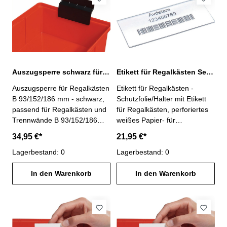
Auszugsperre schwarz für Regalkästen B 93/152/186 mm
Etikett für Regalkästen Serie ST
Auszugsperre für Regalkästen
Etikett für Regalkästen -
B 93/152/186 mm - schwarz,
Schutzfolie/Halter mit Etikett
passend für Regalkästen und
für Regalkästen, perforiertes
Trennwände B 93/152/186
weißes Papier- für
mm- verhindert das
Regalkästen Serie ST- VE =
34,95 €*
21,95 €*
Herausrutschen des Kastens
100 Stück
aus dem Regal- VE = 25
Lagerbestand: 0
Lagerbestand: 0
Stück- Lieferung ohne
Regalkasten
In den Warenkorb
In den Warenkorb