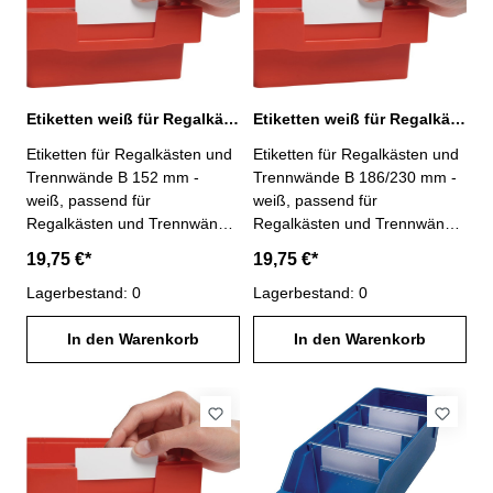
Etiketten weiß für Regalkästen und Trennwände B 152 mm
Etiketten weiß für Regalkästen und Trennwände B 186/230 mm
Etiketten für Regalkästen und
Etiketten für Regalkästen und
Trennwände B 152 mm -
Trennwände B 186/230 mm -
weiß, passend für
weiß, passend für
Regalkästen und Trennwände
Regalkästen und Trennwände
B 152 mm- VE = 50 Stück-
B 186/230 mm- VE = 50
19,75 €*
19,75 €*
Lieferung ohne Regalkasten
Stück- Lieferung ohne
und Trennwände
Lagerbestand: 0
Regalkasten und Trennwände
Lagerbestand: 0
In den Warenkorb
In den Warenkorb