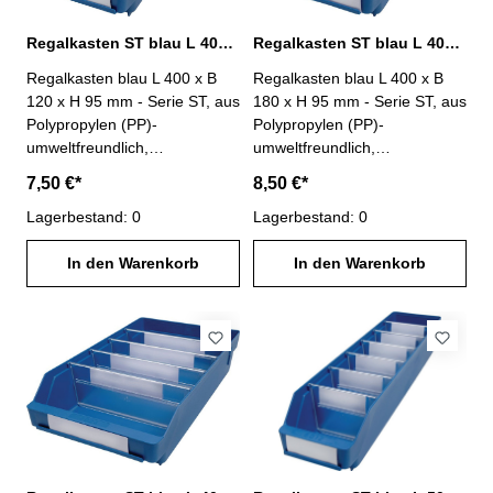
Regalkasten ST blau L 400 x B 120 x H 95 mm PP
Regalkasten ST blau L 400 x B 180 x H 95 mm PP
Regalkasten blau L 400 x B
Regalkasten blau L 400 x B
120 x H 95 mm - Serie ST, aus
180 x H 95 mm - Serie ST, aus
Polypropylen (PP)-
Polypropylen (PP)-
umweltfreundlich,
umweltfreundlich,
lebensmittelecht-
lebensmittelecht-
7,50 €*
8,50 €*
temperaturbeständig von -20°
temperaturbeständig von -20°
C bis +80° C- Anzahl
Lagerbestand: 0
C bis +80° C- Anzahl
Lagerbestand: 0
möglicher Trennwände : 4-
möglicher Trennwände : 4-
Lieferung ohne Trennwände
In den Warenkorb
Lieferung ohne Trennwände
In den Warenkorb
und Etiketten
und Etiketten