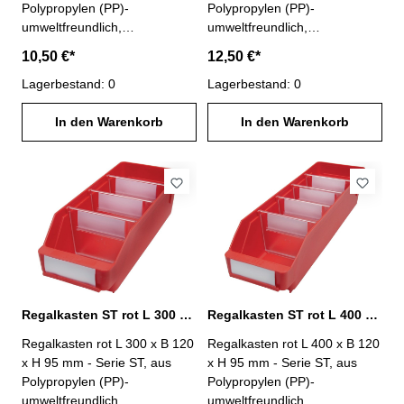
Polypropylen (PP)-
Polypropylen (PP)-
umweltfreundlich,
umweltfreundlich,
lebensmittelecht-
lebensmittelecht-
10,50 €*
12,50 €*
temperaturbeständig von -20°
temperaturbeständig von -20°
C bis +80° C- Anzahl
Lagerbestand: 0
C bis +80° C- Anzahl
Lagerbestand: 0
möglicher Trennwände : 7-
möglicher Trennwände : 7-
Lieferung ohne Trennwände
In den Warenkorb
Lieferung ohne Trennwände
In den Warenkorb
und Etiketten
und Etiketten
Regalkasten ST rot L 300 x B 120 x H 95 mm PP
Regalkasten ST rot L 400 x B 120 x H 95 mm PP
Regalkasten rot L 300 x B 120
Regalkasten rot L 400 x B 120
x H 95 mm - Serie ST, aus
x H 95 mm - Serie ST, aus
Polypropylen (PP)-
Polypropylen (PP)-
umweltfreundlich,
umweltfreundlich,