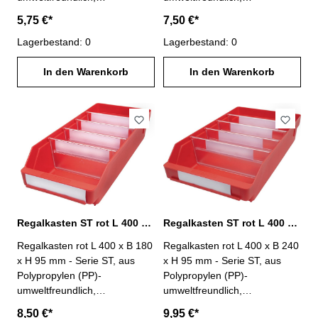
lebensmittelecht-
lebensmittelecht-
5,75 €*
7,50 €*
temperaturbeständig von -20°
temperaturbeständig von -20°
C bis +80° C- Anzahl
Lagerbestand: 0
C bis +80° C- Anzahl
Lagerbestand: 0
möglicher Trennwände : 3-
möglicher Trennwände : 4-
Lieferung ohne Trennwände
In den Warenkorb
Lieferung ohne Trennwände
In den Warenkorb
und Etiketten
und Etiketten
Regalkasten ST rot L 400 x B 180 x H 95 mm PP
Regalkasten ST rot L 400 x B 240 x H 95 mm PP
Regalkasten rot L 400 x B 180
Regalkasten rot L 400 x B 240
x H 95 mm - Serie ST, aus
x H 95 mm - Serie ST, aus
Polypropylen (PP)-
Polypropylen (PP)-
umweltfreundlich,
umweltfreundlich,
lebensmittelecht-
lebensmittelecht-
8,50 €*
9,95 €*