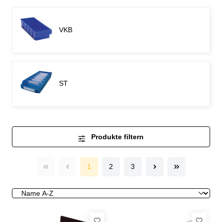
VKB
ST
Produkte filtern
1
2
3