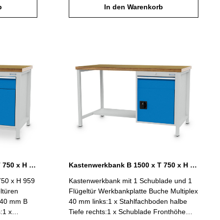
x. 1000 kg
b
600 mm1 x Flügeltüre H 450 mm
In den Warenkorb
 Gehäuse
Gesamtbelastung max. 1000 kg B 1500 x
lichtblau
T 750 x H 859 mm Gehäuse lichtgrau
RAL 7035 / Blenden lichtblau RAL 5012
Kastenwerkbank B 1500 x T 750 x H 959 mm 2 x Schubladen R 24-24
Kastenwerkbank B 1500 x T 750 x H 959 mm mit 1 Schublade und 1 Flügeltür R 18-24
750 x H 959
Kastenwerkbank mit 1 Schublade und 1
ltüren
Flügeltür Werkbankplatte Buche Multiplex
x 40 mm B
40 mm links:1 x Stahlfachboden halbe
:1 x
Tiefe rechts:1 x Schublade Fronthöhe