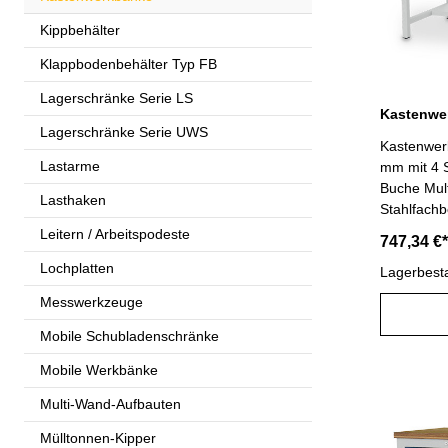
Kippbehälter
Klappbodenbehälter Typ FB
Lagerschränke Serie LS
Lagerschränke Serie UWS
Kastenwer
Lastarme
mm mit 4 Schubla
Buche Mult
Lasthaken
Stahlfachb
Schublade
Leitern / Arbeitspodeste
747,34 €*
Vollauszug
Lochplatten
kgSchubla
Lagerbest
600 mm Tr
Messwerkzeuge
T 750 x H
RAL 7035 /
Mobile Schubladenschränke
Mobile Werkbänke
Multi-Wand-Aufbauten
Mülltonnen-Kipper