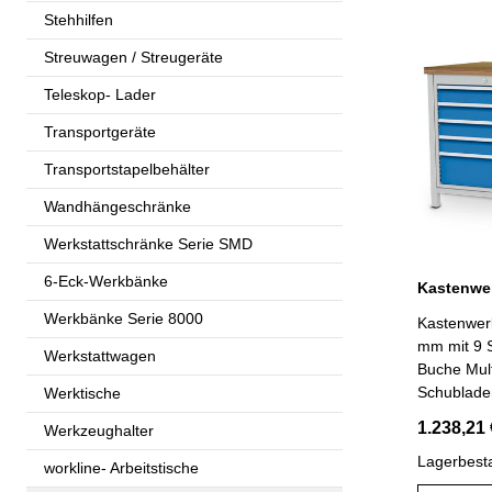
B 1500 x T 7
Stehhilfen
lichtgrau 
RAL 5012
Streuwagen / Streugeräte
Teleskop- Lader
Transportgeräte
Transportstapelbehälter
Wandhängeschränke
Werkstattschränke Serie SMD
6-Eck-Werkbänke
Werkbänke Serie 8000
Kastenwer
mm mit 9 
Werkstattwagen
Buche Mult
Schubladen
Werktische
mmmit Vol
1.238,21 
Werkzeughalter
Tragfähig
R 24-24: 6
Lagerbest
workline- Arbeitstische
Schublade