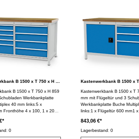
50 x H 859 mm Gehäuse
kgSchubladennutzmaß R 18-2
RAL 7035 / Blenden lichtblau
600 mm Gesamtbelastung ma
B 1500 x T 750 x H 859 mm
lichtgrau RAL 7035 / Blenden 
RAL 5012
Kastenwerkbank B 1500 x T 750 x H 859 mm mit 9 Schubladen R 24-24
kbank B 1500 x T 750 x H 859
Kastenwerkbank B 1500 x T 
Schubladen Werkbankplatte
mm mit Flügeltür und 3 Schu
iplex 40 mm links:5 x
Werkbankplatte Buche Multi
 Fronthöhe 4 x 100, 1 x 200
links:1 x Flügeltür 600 mm1
lauszug (VA) 100 %,
rechts:3 x Schubladen, 2 x F
€*
843,06 €*
keit 100 kgSchubladennutzmaß
150 mm, 1 x Fronthöhe 300 
00 x 600 mm rechts:4 x
and: 0
Vollauszug (VA) 88 %, Tragfä
Lagerbestand: 0
n Fronthöhe 4 x 150 mmmit
kgSchubladennutzmaß R 24-2