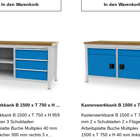
 (VA) 100 %, Tragfähigkeit 100
In den Warenkorb
600 mm Gesamtbelastung ma
In den Warenkor
dennutzmaß R 24-24: 600 x
B 1500 x T 750 x H 859 mm
agkraft max. 1000 kg B 1500 x
lichtgrau RAL 7035 / Blenden 
ehäuse lichtgrau
RAL 5012
 Blenden lichtblau RAL 5012
Kastenwerkbank B 1500 x T 750 x H 959 mm 2 Fächer 3 Schubladen R 24-24
kbank B 1500 x T 750 x H 959
Kastenwerkbank B 1500 x T 
er 3 Schubladen
mm 2 x Schubladen 2 x Flüge
latte Buche Multiplex 40 mm
Arbeitsplatte Buche Multiple
Fächer 300 mm rechts:3 x
1500 x T 750 x H 40 mm links