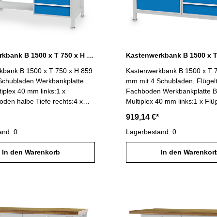
Kastenwerkbank B 1500 x T 750 x H 859 mm mit 4 Schubladen R 18-24
kbank B 1500 x T 750 x H 859
Kastenwerkbank B 1500 x T 
den Werkbankplatte
mm mit 4 Schubladen, Flügel
iplex 40 mm links:1 x
Fachboden Werkbankplatte 
oden halbe Tiefe rechts:4 x
Multiplex 40 mm links:1 x Flü
n Fronthöhe 150 mmmit
mm1 x Fachboden rechts:4 x
919,14 €*
 (VA) 100 %, Tragfähigkeit 100
Schubladen Fronthöhe 150 
dennutzmaß R 18-24: 450 x
and: 0
Vollauszug (VA) 100 %, Tragf
Lagerbestand: 0
agkraft max. 1000 kg B 1500 x
kgSchubladennutzmaß R 24-2
 859 mm Gehäuse lichtgrau
In den Warenkorb
600 mm Gesamtbelastung ma
In den Warenkor
 Blenden lichtblau RAL 5012
B 1500 x T 750 x H 859 mm
lichtgrau RAL 7035 / Blenden 
RAL 5012