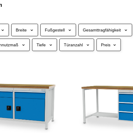
m
Breite
Fußgestell
Gesamttragfähigkeit
ennutzmaß
Tiefe
Türanzahl
Preis