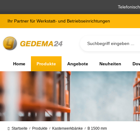
springen
Zur Hauptnavigation springen
Telefonisc
Ihr Partner für Werkstatt- und Betriebseinrichtungen
Home
Produkte
Angebote
Neuheiten
Dow
Startseite
Produkte
Kastenwerkbänke
B 1500 mm
/
/
/