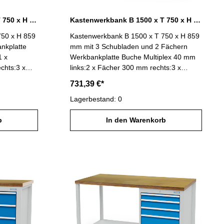
Kastenwerkbank B 1500 x T 750 x H 859 mm mit 3 Schubladen R 18-24
Kastenwerkbank B 1500 x T 750 x H 859 mm mit 3 Schubladen und 2 Fächer R 24-24
750 x H 859
Kastenwerkbank B 1500 x T 750 x H 859
nkplatte
mm mit 3 Schubladen und 2 Fächern
1 x
Werkbankplatte Buche Multiplex 40 mm
chts:3 x
links:2 x Fächer 300 mm rechts:3 x
mmmit
Schubladen Fronthöhe 200 mmmit
731,39 €*
ähigkeit 100
Vollauszug (VA) 100 %, Tragfähigkeit 100
4: 450 x
kgSchubladennutzmaß R 24-24: 600 x
Lagerbestand: 0
x. 1000 kg
600 mm Gesamtbelastung max. 1000 kg
b
B 1500 x T 750 x H 859 mm Gehäuse
In den Warenkorb
lichtblau
lichtgrau RAL 7035 / Blenden lichtblau
RAL 5012