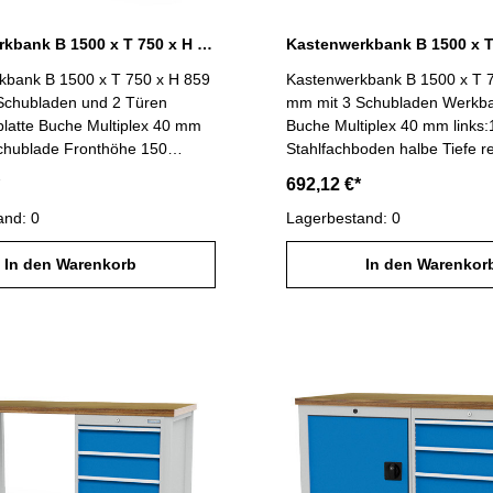
Kastenwerkbank B 1500 x T 750 x H 859 mm mit 2 Schubladen R 24-24
kbank B 1500 x T 750 x H 859
Kastenwerkbank B 1500 x T 
Schubladen und 2 Türen
mm mit 3 Schubladen Werkba
latte Buche Multiplex 40 mm
Buche Multiplex 40 mm links:
Schublade Fronthöhe 150
Stahlfachboden halbe Tiefe re
lauszug (VA) 100 %,
Schubladen Fronthöhe 200 
692,12 €*
keit 100 kgSchubladennutzmaß
Vollauszug (VA) 100 %, Tragf
00 x 600 mm1 x Flügeltüre
and: 0
kgSchubladennutzmaß R 18-2
Lagerbestand: 0
chts:1 x Schublade Fronthöhe
600 mm Gesamtbelastung ma
 Vollauszug (VA) 100 %,
In den Warenkorb
B 1500 x T 750 x H 859 mm Gehäuse
In den Warenkor
keit 100 kgSchubladennutzmaß
lichtgrau RAL 7035 / Blenden 
00 x 600 mm1 x Flügeltüre
RAL 5012
samtbelastung max. 1000 kg
50 x H 859 mm Gehäuse
RAL 7035 / Blenden lichtblau