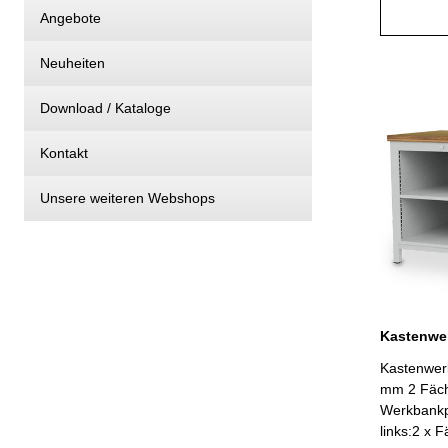
Vollauszug
Angebote
kgSchubla
600 mm Tr
Neuheiten
T 750 x H 859 mm G
RAL 7035 /
Download / Kataloge
Kontakt
Unsere weiteren Webshops
Kastenwer
mm 2 Fäch
Werkbankp
links:2 x 