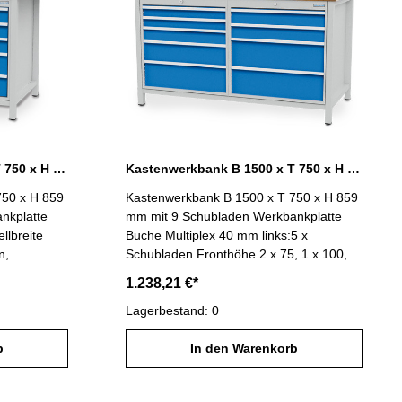
Kastenwerkbank B 1500 x T 750 x H 859 mm mit 8 Schubladen R 18-24
Kastenwerkbank B 1500 x T 750 x H 859 mm mit 9 Schubladen R 24-24
750 x H 859
Kastenwerkbank B 1500 x T 750 x H 859
nkplatte
mm mit 9 Schubladen Werkbankplatte
llbreite
Buche Multiplex 40 mm links:5 x
n,
Schubladen Fronthöhe 2 x 75, 1 x 100, 1
szug (VA)
x 150, 1 x 200 mmmit Vollauszug (VA)
1.238,21 €*
100 %, Tragfähigkeit 100
4: 450 x
kgSchubladennutzmaß R 24-24: 600 x
Lagerbestand: 0
en
600 mm rechts:4 x Schubladen
laden
b
Fronthöhe 2 x 100, 2 x 200 mmmit
In den Warenkorb
szug (VA)
Vollauszug (VA) 100 %, Tragfähigkeit 100
kgSchubladennutzmaß R 24-24: 600 x