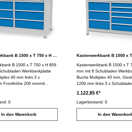
Kastenwerkbank B 1500 x T 750 x H 859 mm mit 6 Schubladen R 24-24
kbank B 1500 x T 750 x H 859
Kastenwerkbank B 1500 x T 
Schubladen Werkbankplatte
mm mit 8 Schubladen Werkba
iplex 40 mm links:3 x
Buche Multiplex 40 mm, Geste
n Fronthöhe 200 mmmit
1200 mm links:3 x Schublade
 (VA) 100 %, Tragfähigkeit 100
Fronthöhe 200 mm,mit Vollau
1.122,85 €*
dennutzmaß R 24-24: 600 x
100 %, Tragfähigkeit 100
chts: 3 x Schubladen
and: 0
kgSchubladennutzmaß R 18-2
Lagerbestand: 0
 200 mmmit Vollauszug (VA)
600 mm rechts:3 x Schublad
gfähigkeit 100
In den Warenkorb
Fronthöhe 100 mm,2 x Schub
In den Warenkor
dennutzmaß R 24-24: 600 x
Fronthöhe 150 mm,mit Vollau
samtbelastung max. 1000 kg
100 %, Tragfähigkeit 100