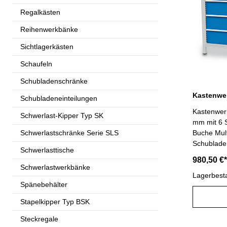
Regalkästen
Reihenwerkbänke
Sichtlagerkästen
Schaufeln
Schubladenschränke
Schubladeneinteilungen
Kastenwer
Schwerlast-Kipper Typ SK
mm mit 6 
Schwerlastschränke Serie SLS
Buche Mult
Schublade
Schwerlasttische
Vollauszug
980,50 €*
kgSchubla
Schwerlastwerkbänke
600 mm re
Lagerbest
Spänebehälter
Fronthöhe
100 %, Tra
Stapelkipper Typ BSK
kgSchubla
600 mm Ge
Steckregale