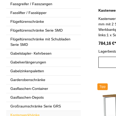
Fassgreifer / Fasszangen
Fasslifter / Fasskipper
Kastenwer
Flügeltürenschränke
mm mit 2 
Werkbankp
Flügeltürenschränke Serie SMD
links:1 x 
Flügeltürenschränke mit Schubladen
mmmit Vol
784,16 €*
Serie SMD
Tragfähig
R 24-24: 6
Lagerbest
Gabelstapler- Kehrbesen
450 mm re
Gabelverlängerungen
150 mmmit
Tragfähig
Gabelzinkenpaletten
R 24-24: 6
450 mm Ge
Garderobenschränke
B 1500 x T 7
Tipp
Gasflaschen-Container
lichtgrau 
RAL 5012
Gasflaschen-Depots
Großraumschränke Serie GRS
Kastenwerkbänke