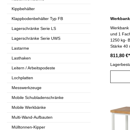
Pulverbes
Kippbehälter
lichtgrau,
enzianbla
Klappbodenbehälter Typ FB
840 mm
Werkbank m
Lagerschränke Serie LS
und 1 Fac
Lagerschränke Serie UWS
1250 kg- B
Stärke 40
Lastarme
Keilzinken
811,80 €*
Lasthaken
umweltfreu
Funktions
Lagerbest
Leitern / Arbeitspodeste
aus Profils
Tiefenver
Lochplatten
und Abschl
Messwerkzeuge
Noppe, Qu
hinten) s
Mobile Schubladenschränke
(hinten)- 
Schublade(
Mobile Werkbänke
Führungen
Multi-Wand-Aufbauten
Rücklaufsi
Innenmaß 
Mülltonnen-Kipper