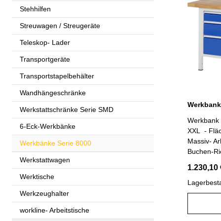
Rücklaufsi
Stehhilfen
Innenmaß B
Streuwagen / Streugeräte
ErgoScript 
Zentralver
Teleskop- Lader
Schlüsseln
Transportgeräte
umweltfreu
Gehäuse R
Transportstapelbehälter
Schublade
B 1500 x 
Wandhängeschränke
Werkstattschränke Serie SMD
Werkbank 
6-Eck-Werkbänke
XXL - Flä
Massiv- Ar
Werkbänke Serie 8000
Buchen-Rie
Werkstattwagen
Schutz dur
1.230,10 
Lackleinöl
Werktische
Gestellfüß
Lagerbest
x 2 mm) in
Werkzeughalter
und unten
workline- Arbeitstische
Anti- Rut