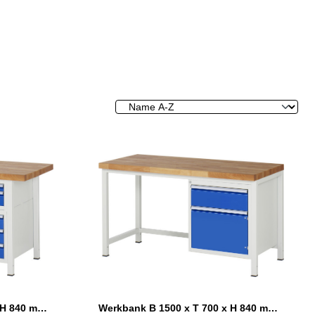
Werkbank B 1500 x T 700 x H 840 mm Flächenlast max. 1250 kg
Werkbank B 1500 x T 700 x H 840 mm mit 1 Schublade und Flügeltür