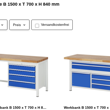
 B 1500 x T 700 x H 840 mm
Filter hinzufügen: Versandkostenfrei
Versandkostenfrei
Preis
RAU Werkbank B 1500 x T 700 x H 840 mm mit 4 Schubladen