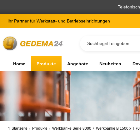
springen
Zur Hauptnavigation springen
Telefonisc
Ihr Partner für Werkstatt- und Betriebseinrichtungen
Home
Produkte
Angebote
Neuheiten
Dow
Startseite
Produkte
Werkbänke Serie 8000
Werkbänke B 1500 x T 7
/
/
/