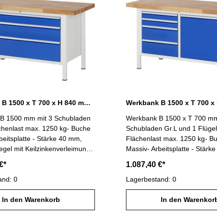
cherung, Tragkraft 100 kg,
Führungen, Auszug ca. 90 %,
 490 x T 560 mm - Griffleiste
Rücklaufsicherung, Tragkraft
inkl. Beschriftungsstreifen-
Innenmaß B 490 x T 560 mm-
schluss (Schloss mit 2
mit zurückgesetztem Ablageb
)- Lieferung komplett montiert-
Griffleiste ErgoScript inkl.
ndliche Pulverbeschichtung:
Beschriftungsstreifen- Zentra
AL 7035 lichtgrau,
(Schloss mit 2 Schlüsseln)- L
n RAL 5010 enzianblau Maße:
komplett montiert- umweltfre
T 700 x H 840 mm
Pulverbeschichtung: Gehäus
lichtgrau, Schubladen RAL 5
Werkbank B 1500 x T 700 x H 840 mm mit 3 Schubladen XXL
enzianblau Maße: B 1500 x 
B 1500 mm mit 3 Schubladen
Werkbank B 1500 x T 700 mm
840 mm
chenlast max. 1250 kg- Buche
Schubladen Gr.L und 1 Flügel
beitsplatte - Stärke 40 mm,
Flächenlast max. 1250 kg- B
gel mit Keilzinkenverleimung,
Massiv- Arbeitsplatte - Stär
ch umweltfreundliches
Buchen-Riegel mit Keilzinken
€*
1.087,40 €*
 - Funktionsunterbau mit:
Schutz durch umweltfreundli
en aus Profilstahlrohr (45 x 45
and: 0
Lackleinöl - Funktionsunterb
Lagerbestand: 0
kl. Tiefenverstrebungen (oben
Gestellfüßen aus Profilstahlro
) und Abschlusselement mit
In den Warenkorb
x 2 mm) inkl. Tiefenverstreb
In den Warenkor
sch-Noppe, Querstreben oben
und unten) und Abschlussel