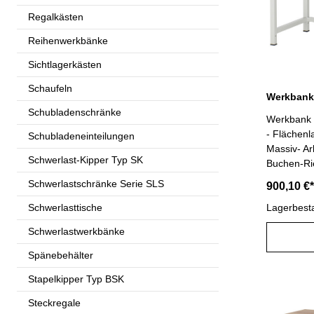
Flügeltür 
Regalkästen
Öffnungsw
Federscha
Reihenwerkbänke
Griffleiste
Beschriftu
Sichtlagerkästen
(Schloss m
Schaufeln
komplett m
Pulverbes
Schubladenschränke
Werkbank 
lichtgrau,
- Flächenl
Schubladeneinteilungen
enzianbla
Massiv- Ar
840 mm
Schwerlast-Kipper Typ SK
Buchen-Rie
Schutz dur
Schwerlastschränke Serie SLS
900,10 €*
Lackleinöl
Schwerlasttische
Gestellfüß
Lagerbest
x 2 mm) in
Schwerlastwerkbänke
und unten
Anti- Rut
Spänebehälter
(vorne un
Stapelkipper Typ BSK
unten (hin
mm)- Schub
Steckregale
Führungen