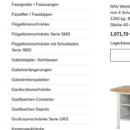
Fassgreifer / Fasszangen
RAU Werkb
mm 4 Schu
Fasslifter / Fasskipper
1250 kg- B
Flügeltürenschränke
Stärke 40
Keilzinken
Flügeltürenschränke Serie SMD
1.071,70 
umweltfreu
Funktions
Lagerbest
Flügeltürenschränke mit Schubladen
aus Profils
Serie SMD
Tiefenver
Gabelstapler- Kehrbesen
und Abschl
Noppe, Qu
Gabelverlängerungen
hinten) s
Gabelzinkenpaletten
(hinten)- 
150 mm)- 
Garderobenschränke
rollengela
90 %, Rück
Gasflaschen-Container
kg, Innen
Gasflaschen-Depots
Griffleiste
Beschriftu
Großraumschränke Serie GRS
(Schloss m
komplett m
Kastenwerkbänke