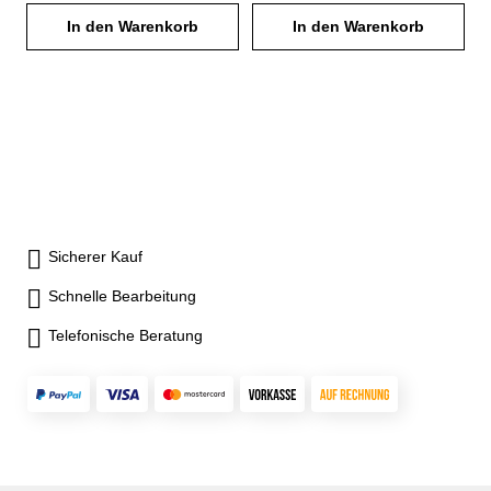
mm oberhalb Boden, Loch Ø
mm oberhalb Boden, Loch Ø
für Gabelhubwagenaufnahme
für Gabelhubwagenaufnahme
3 mm, Teilung 6 mm,
In den Warenkorb
3 mm, Teilung 6 mm,
In den Warenkorb
Aufnahmen für Kran,
Aufnahmen für Kran,
Ablasshahn 1" zum Ablassen
Ablasshahn 1" zum Ablassen
Hebelroller, Hubwagen oder
Hebelroller, Hubwagen oder
der Flüssigkeiten,Kippen in
der Flüssigkeiten,Kippen in
Ballenklammer
Ballenklammer
jeder Höhe per Seilzug vom
jeder Höhe per Seilzug vom
Staplersitz,Wannenblech mit
Staplersitz,Wannenblech mit
umlaufendem
umlaufendem
Randprofil,stabiler
Randprofil,stabiler
Grundrahmen mit
Grundrahmen mit
Einfahrtaschen,Sicherung
Einfahrtaschen,Sicherung
gegen unbeabsichtigtes
gegen unbeabsichtigtes
Sicherer Kauf
Abrutschen und Auskippen,Öl-
Abrutschen und Auskippen,Öl-
und wasserdicht,Rollen
und wasserdicht,Rollen
Schnelle Bearbeitung
nachrüstbar (auf Anfrage)
nachrüstbar (auf Anfrage)
Folgendes Zubehör auf
Folgendes Zubehör auf
Telefonische Beratung
Anfrage erhältlich: 2 Lenk-
Anfrage erhältlich: 2 Lenk-
und Bockrollen aus Polyamid,
und Bockrollen aus Polyamid,
Ø 180 mm, davon eine
Ø 180 mm, davon eine
Lenkrolle mit Feststeller,
Lenkrolle mit Feststeller,
Bauhöhe 220 mm Stützfüße
Bauhöhe 220 mm Stützfüße
für Gabelhubwagenaufnahme
für Gabelhubwagenaufnahme
Aufnahmen für Kran,
Aufnahmen für Kran,