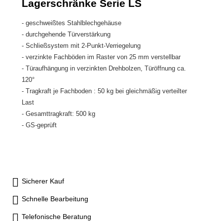
Lagerschränke Serie LS
Gesamttragkraft: 500 kg- GS-
Gesamttragkraft: 500 kg- GS-
geprüft Maße: H 1950 x B 950
geprüft Maße: H 1950 x B 950
- geschweißtes Stahlblechgehäuse
x T 500 mm Abb.Gehäuse
x T 600 mm Abb.Gehäuse
- durchgehende Türverstärkung
lichtgrau RAL 7035Türen
lichtgrau RAL 7035Türen
- Schließsystem mit 2-Punkt-Verriegelung
lichtgrau RAL 7035
lichtgrau RAL 7035
- verzinkte Fachböden im Raster von 25 mm verstellbar
- Türaufhängung in verzinkten Drehbolzen, Türöffnung ca.
120°
- Tragkraft je Fachboden : 50 kg bei gleichmäßig verteilter
Last
- Gesamttragkraft: 500 kg
- GS-geprüft
Sicherer Kauf
Schnelle Bearbeitung
Telefonische Beratung