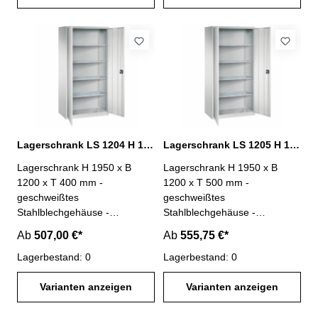
Lagerschrank LS 1204 H 1950 x B 1200 x T 400 mm
Lagerschrank LS 1205 H 1950 x B 1200 x T 500 mm
Lagerschrank H 1950 x B
Lagerschrank H 1950 x B
1200 x T 400 mm -
1200 x T 500 mm -
geschweißtes
geschweißtes
Stahlblechgehäuse -
Stahlblechgehäuse -
durchgehende
durchgehende
Ab
507,00 €*
Ab
555,75 €*
Türverstärkung-
Türverstärkung-
Schließsystem mit 2-Punkt-
Lagerbestand: 0
Schließsystem mit 2-Punkt-
Lagerbestand: 0
Verriegelung- 4 verzinkte
Verriegelung- 4 verzinkte
Fachböden im Raster von 25
Varianten anzeigen
Fachböden im Raster von 25
Varianten anzeigen
mm verstellbar-
mm verstellbar-
Türaufhängung in verzinkten
Türaufhängung in verzinkten