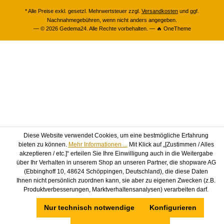
* Alle Preise exkl. gesetzl. Mehrwertsteuer zzgl.
Versandkosten
und ggf.
Nachnahmegebühren, wenn nicht anders angegeben.
— © 2026 Gedema24. Alle Rechte vorbehalten. — 🔥 OneTheme
Diese Website verwendet Cookies, um eine bestmögliche Erfahrung
bieten zu können.
Mehr Informationen ...
Mit Klick auf „[Zustimmen / Alles
akzeptieren / etc.]“ erteilen Sie Ihre Einwilligung auch in die Weitergabe
über Ihr Verhalten in unserem Shop an unseren Partner, die shopware AG
(Ebbinghoff 10, 48624 Schöppingen, Deutschland), die diese Daten
Ihnen nicht persönlich zuordnen kann, sie aber zu eigenen Zwecken (z.B.
Produktverbesserungen, Marktverhaltensanalysen) verarbeiten darf.
Nur technisch notwendige
Konfigurieren