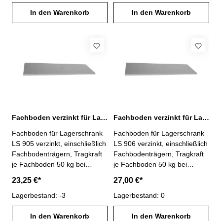
Lagerschrank Typ LS 1206
Maße: H 24 x B 945 x T 349
Maße: H 24 x B 1195 x T 549
In den Warenkorb
mm
In den Warenkorb
mm
Fachboden verzinkt für Lagerschrank LS 905
Fachboden verzinkt für Lagerschrank LS 906
Fachboden für Lagerschrank
Fachboden für Lagerschrank
LS 905 verzinkt, einschließlich
LS 906 verzinkt, einschließlich
Fachbodenträgern, Tragkraft
Fachbodenträgern, Tragkraft
je Fachboden 50 kg bei
je Fachboden 50 kg bei
gleichmäßig verteilter
gleichmäßig verteilter
23,25 €*
27,00 €*
Last,passend zu
Last,passend zu
Lagerschrank Typ LS 905
Lagerbestand: -3
Lagerschrank Typ LS 906
Lagerbestand: 0
Maße: H 24 x B 945 x T 449
Maße: H 24 x B 945 x T 549
mm
In den Warenkorb
mm
In den Warenkorb