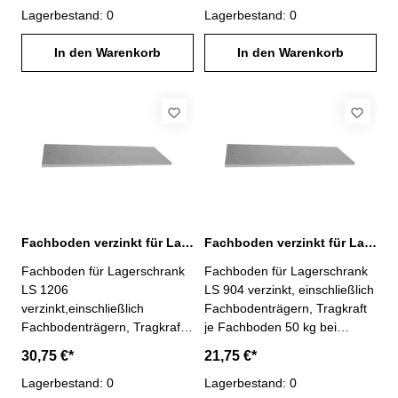
Last,passend zu
Lagerbestand: 0
Last,passend zu
Lagerbestand: 0
Lagerschrank Typ LS 1204
Lagerschrank Typ LS 1205
Maße: H 24 x B 1195 x T 349
In den Warenkorb
Maße: H 24 x B 1195 x T 449
In den Warenkorb
mm
mm
Fachboden verzinkt für Lagerschrank LS 1206
Fachboden verzinkt für Lagerschrank LS 904
Fachboden für Lagerschrank
Fachboden für Lagerschrank
LS 1206
LS 904 verzinkt, einschließlich
verzinkt,einschließlich
Fachbodenträgern, Tragkraft
Fachbodenträgern, Tragkraft
je Fachboden 50 kg bei
je Fachboden 50 kg bei
gleichmäßig verteilter
30,75 €*
21,75 €*
gleichmäßig verteilter
Last,passend zu
Last,passend zu
Lagerbestand: 0
Lagerschrank Typ LS 904
Lagerbestand: 0