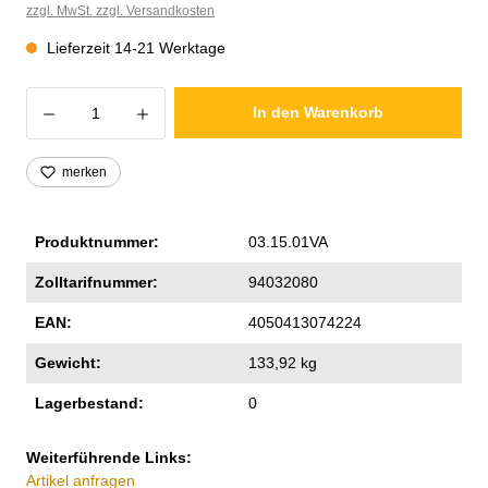
zzgl. MwSt. zzgl. Versandkosten
Lieferzeit 14-21 Werktage
Produkt Anzahl: Gib den gewünschten Wer
In den Warenkorb
merken
Produktnummer:
03.15.01VA
Zolltarifnummer:
94032080
EAN:
4050413074224
Gewicht:
133,92 kg
Lagerbestand:
0
Weiterführende Links:
Artikel anfragen