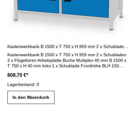
Kastenwerkbank B 1500 x T 750 x H 959 mm 2 x Schubladen R 24-24
Kastenwerkbank B 1500 x T 750 x H 959 mm 2 x Schubladen
2 x Flügeltüren Arbeitsplatte Buche Multiplex 40 mm B 1500 x
T 750 x H 40 mm links:1 x Schublade Fronthöhe BLH 150
mmmit Vollauszug (VA) 100 %, Tragfähigkeit 100
808,70 €*
kgSchubladennutzmaß R 24-24: 600 x 600 mm1 x Flügeltür H
450 mm rechts:1 x Schublade Fronthöhe BLH 150 mmmit
Lagerbestand: 0
Vollauszug (VA) 100 %, Tragfähigkeit 100
kgSchubladennutzmaß R 24-24: 600 x 600 mm1 x Flügeltür H
In den Warenkorb
450 mm Gesamtbelastung max. 1000 kg Maße B 1500 x T 750
x H 959 mm Gehäuse lichtgrau RAL 7035 / Blenden lichtblau
RAL 5012