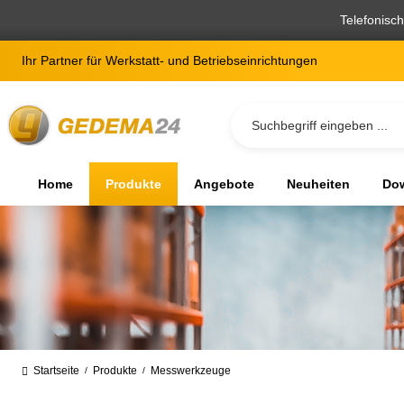
springen
Zur Hauptnavigation springen
Telefonisc
Ihr Partner für Werkstatt- und Betriebseinrichtungen
Home
Produkte
Angebote
Neuheiten
Dow
Startseite
Produkte
Messwerkzeuge
/
/