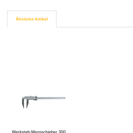
Ähnliche Artikel
Produktgalerie überspringen
Werkstatt-Messschieber 300 mm leichte Ausführung Werksnorm