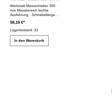
Werkstatt-Messschieber 300
mm Messbereich leichte
Ausführung - Schnabellänge
100 mm- aus rostfreiem Stahl -
56,16 €*
mit Feineinstellung - Skala und
Nonius mattverchromt -
Lagerbestand: 33
Genauigkeit nach Werksnorrm -
Lieferung im Behältnis/Kasten
In den Warenkorb
(dient nur zum Transport!)