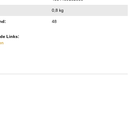
0,8 kg
nd:
48
de Links:
en