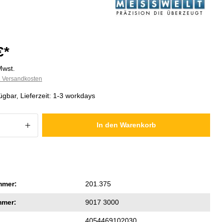
€*
Mwst.
l. Versandkosten
ügbar, Lieferzeit: 1-3 workdays
 Anzahl: Gib den gewünschten Wert ein
In den Warenkorb
mmer:
201.375
mmer:
9017 3000
4054469102030