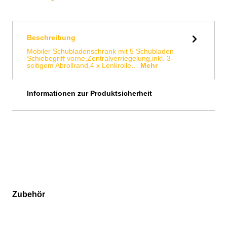
Beschreibung
Mobiler Schubladenschrank mit 5 Schubladen
Schiebegriff vorne,Zentralverriegelung,inkl. 3-
seitigem Abrollrand,4 x Lenkrolle…
Mehr
Informationen zur Produktsicherheit
Zubehör
Produktgalerie überspringen