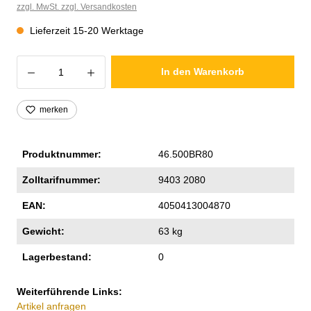
zzgl. MwSt. zzgl. Versandkosten
Lieferzeit 15-20 Werktage
Produkt Anzahl: Gib den gewünschten Wer
In den Warenkorb
merken
Produktnummer:
46.500BR80
Zolltarifnummer:
9403 2080
EAN:
4050413004870
Gewicht:
63 kg
Lagerbestand:
0
Weiterführende Links:
Artikel anfragen