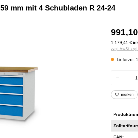
859 mm mit 4 Schubladen R 24-24
991,10
1.179,41 € ink
zzgl. MwSt. zzg
Lieferzeit
Produkt
merken
Produktnu
Zolltarifnu
EAN: