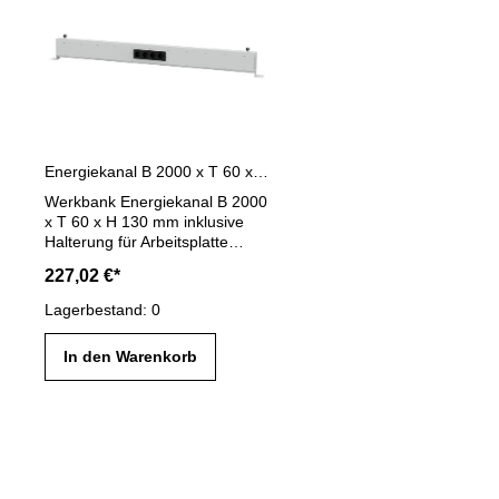
Energiekanal B 2000 x T 60 x H 130 mm für Werkbänke
Werkbank Energiekanal B 2000
x T 60 x H 130 mm inklusive
Halterung für Arbeitsplatte
Energiekanal für Werkbänke,
227,02 €*
komplett bestückt mit 1 x
Steckdosenleiste, 3er Schuko-
Lagerbestand: 0
Steckdose mit Ein-/ Ausschalter,
verdrahtet mit Anschlusskabel
In den Warenkorb
2000 mm Farbe: lichtgrau RAL
7035