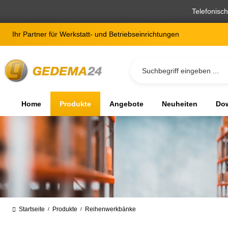
springen
Zur Hauptnavigation springen
Telefonisc
Ihr Partner für Werkstatt- und Betriebseinrichtungen
Home
Produkte
Angebote
Neuheiten
Dow
Startseite
Produkte
Reihenwerkbänke
/
/