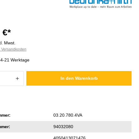
 €*
l. Mwst.
l. Versandkosten
 14-21 Werktage
 Anzahl: Gib den gewünschten Wert ein
In den Warenkorb
mmer:
03.20.780.4VA
mmer:
94032080
4050413071476