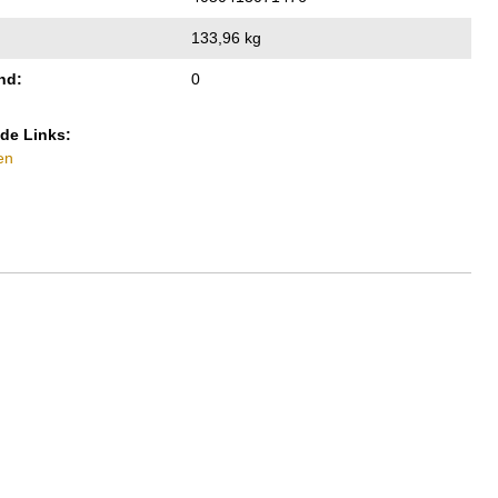
133,96 kg
nd:
0
de Links:
en