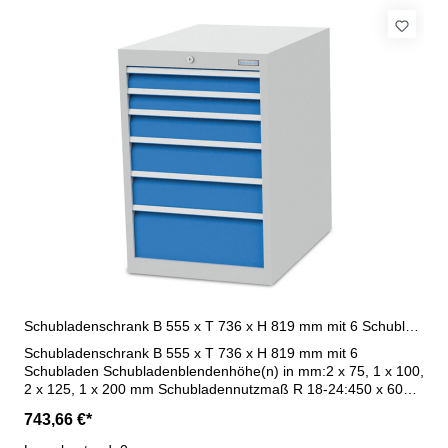
Schubladenschrank B 555 x T 736 x H 819 mm mit 6 Schubladen R 18-24
Schubladenschrank B 555 x T 736 x H 819 mm mit 6
Schubladen Schubladenblendenhöhe(n) in mm:2 x 75, 1 x 100,
2 x 125, 1 x 200 mm Schubladennutzmaß R 18-24:450 x 600
mm Schubladen- Vollauszug (VA) 100 %:Schubladen mit 50
743,66 €*
mm Blendenhöhe - 70 kg TragkraftSchubladen ab 75 mm
Blendenhöhe - 100 kg Tragkraft Maße : B 555 x T 736 x H 819