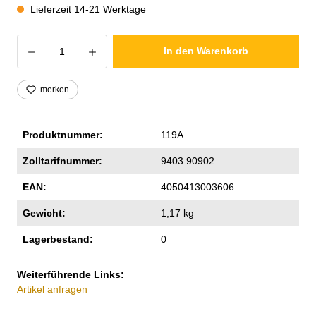
Lieferzeit 14-21 Werktage
Produkt Anzahl: Gib den gewünschten Wer
In den Warenkorb
merken
Produktnummer:
119A
Zolltarifnummer:
9403 90902
EAN:
4050413003606
Gewicht:
1,17 kg
Lagerbestand:
0
Weiterführende Links:
Artikel anfragen