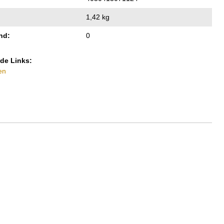
1,42 kg
nd:
0
de Links:
en