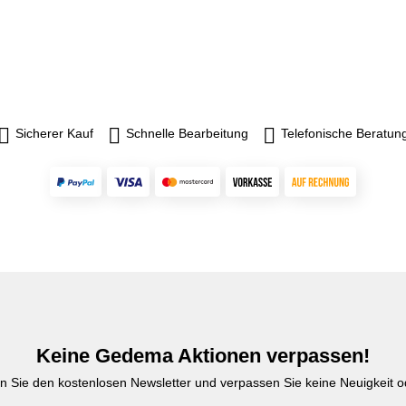
Tragkraft
TragkraftSchubladen ab 75 mm
 x H 919
Blendenhöhe - 100 kg Tragkraft
u RAL
Maße : B 705 x T 736 x H 1019
lau RAL
mm Gehäuse lichtgrau RAL
7035 / Blenden lichtblau RAL
5012
Sicherer Kauf
Schnelle Bearbeitung
Telefonische Beratun
Keine Gedema Aktionen verpassen!
n Sie den kostenlosen Newsletter und verpassen Sie keine Neuigkeit od