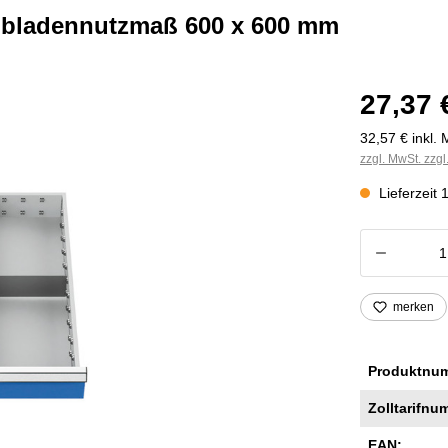
chubladennutzmaß 600 x 600 mm
27,37 
32,57 € inkl. 
zzgl. MwSt. zzg
Lieferzeit
Produkt
merken
Produktnu
Zolltarifnu
EAN: