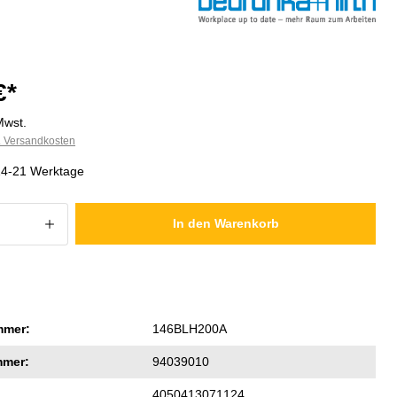
€*
Mwst.
l. Versandkosten
 14-21 Werktage
 Anzahl: Gib den gewünschten Wert ein
In den Warenkorb
mmer:
146BLH200A
mmer:
94039010
4050413071124