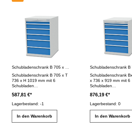
Schubladenschrank B 705 x T 736 x H 1019 mm mit 6 Schubladen R 24-24
Schubladenschrank B 705 x T
Schubladenschrank B
736 x H 1019 mm mit 6
x 736 x 919 mm mit 6
Schubladen
Schubladen
Schubladenblendenhöhe(n) in
Schubladenblendenhöh
587,81 €*
876,19 €*
mm:1 x 75,1 x 125, 2 x 150, 2 x
mm:1 x 50, 1 x 100, 3 
200 mm Schubladennutzmaß R
x 200 mm Schublade
Lagerbestand: -1
Lagerbestand: 0
24-24:600 x 600 mm
R 24-24:600 x 600 m
Schubladen- Vollauszug (VA)
Schubladen- Vollauszu
In den Warenkorb
In den Warenkorb
100 %:Schubladen mit 50 mm
100 %:Schubladen mi
Blendenhöhe - 70 kg
Blendenhöhe - 70 kg
TragkraftSchubladen ab 75 mm
TragkraftSchubladen