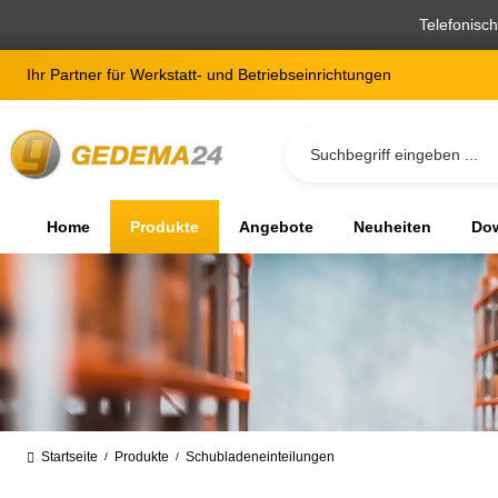
springen
Zur Hauptnavigation springen
Telefonisc
Ihr Partner für Werkstatt- und Betriebseinrichtungen
Home
Produkte
Angebote
Neuheiten
Dow
Startseite
Produkte
Schubladeneinteilungen
/
/