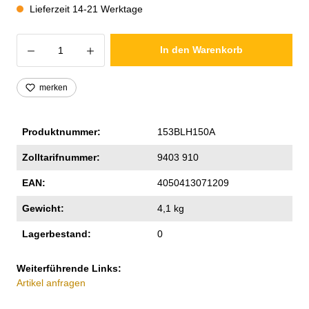
Lieferzeit 14-21 Werktage
Produkt Anzahl: Gib den gewünschten Wer
In den Warenkorb
merken
Produktnummer:
153BLH150A
Zolltarifnummer:
9403 910
EAN:
4050413071209
Gewicht:
4,1 kg
Lagerbestand:
0
Weiterführende Links:
Artikel anfragen