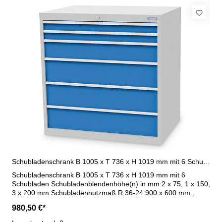
Schubladenschrank B 1005 x T 736 x H 1019 mm mit 6 Schubladen R 36-24
Schubladenschrank B 1005 x T 736 x H 1019 mm mit 6
Schubladen Schubladenblendenhöhe(n) in mm:2 x 75, 1 x 150,
3 x 200 mm Schubladennutzmaß R 36-24:900 x 600 mm
Schubladen- Vollauszug (VA) 100 %:Schubladen mit 50 mm
980,50 €*
Blendenhöhe - 70 kg TragkraftSchubladen ab 75 mm
Blendenhöhe - 100 kg Tragkraft Maße : B 1005 x T 736 x H