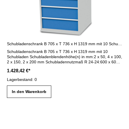
Schubladenschrank B 705 x T 736 x H 1319 mm mit 10 Schubladen R 24-24
Schubladenschrank B 705 x T 736 x H 1319 mm mit 10
Schubladen Schubladenblendenhöhe(n) in mm:2 x 50, 4 x 100,
2 x 150, 2 x 200 mm Schubladennutzmaß R 24-24:600 x 600
mm Schubladen- Vollauszug (VA) 100 %:Schubladen mit 50
1.428,42 €*
mm Blendenhöhe - 70 kg TragkraftSchubladen ab 75 mm
Blendenhöhe - 100 kg Tragkraft Maße : B 705 x T 736 x H
Lagerbestand: 0
1319 mm Gehäuse lichtgrau RAL 7035 / Blenden lichtblau RAL
5012
In den Warenkorb