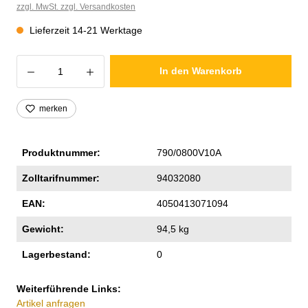
zzgl. MwSt. zzgl. Versandkosten
Lieferzeit 14-21 Werktage
Produkt Anzahl: Gib den gewünschten Wer
In den Warenkorb
merken
Produktnummer:
790/0800V10A
Zolltarifnummer:
94032080
EAN:
4050413071094
Gewicht:
94,5 kg
Lagerbestand:
0
Weiterführende Links:
Artikel anfragen