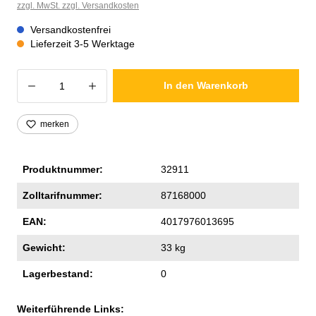
zzgl. MwSt. zzgl. Versandkosten
Versandkostenfrei
Lieferzeit 3-5 Werktage
Produkt Anzahl: Gib den gewünschten Wer
In den Warenkorb
merken
Produktnummer:
32911
Zolltarifnummer:
87168000
EAN:
4017976013695
Gewicht:
33 kg
Lagerbestand:
0
Weiterführende Links: