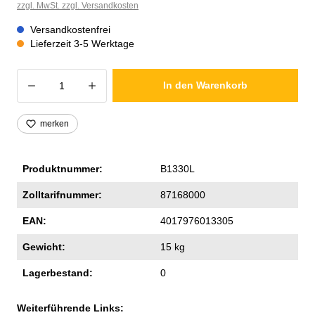
zzgl. MwSt. zzgl. Versandkosten
Versandkostenfrei
Lieferzeit 3-5 Werktage
Produkt Anzahl: Gib den gewünschten Wer
In den Warenkorb
merken
Produktnummer:
B1330L
Zolltarifnummer:
87168000
EAN:
4017976013305
Gewicht:
15 kg
Lagerbestand:
0
Weiterführende Links: