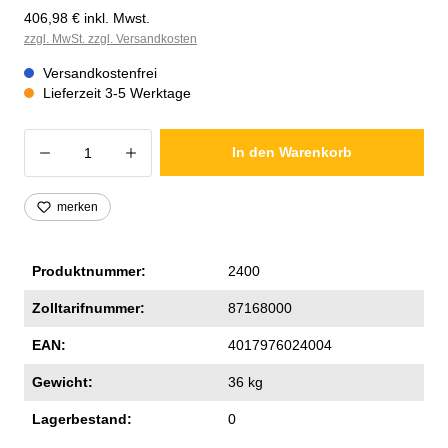
406,98 € inkl. Mwst.
zzgl. MwSt. zzgl. Versandkosten
Versandkostenfrei
Lieferzeit 3-5 Werktage
Produkt Anzahl: Gib den gewünschten Wer
In den Warenkorb
merken
Produktnummer:
2400
Zolltarifnummer:
87168000
EAN:
4017976024004
Gewicht:
36 kg
Lagerbestand:
0