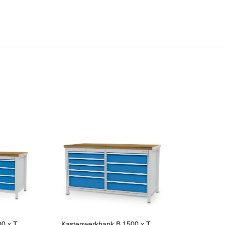
Kastenwerkbank B 2000 x T 750 x H 859 mm 7 Schubladen 2 Fächer R 24-24
Kastenwerkbank B 1500 x T 750 x H 859 mm mit 9 Schubladen R 24-24