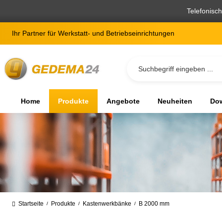
springen
Zur Hauptnavigation springen
Telefonisc
Ihr Partner für Werkstatt- und Betriebseinrichtungen
Home
Produkte
Angebote
Neuheiten
Dow
Startseite
Produkte
Kastenwerkbänke
B 2000 mm
/
/
/