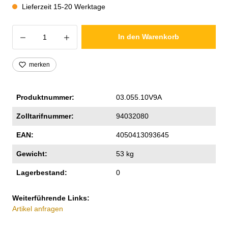
Lieferzeit 15-20 Werktage
Produkt Anzahl: Gib den gewünschten Wer
In den Warenkorb
merken
Produktnummer:
03.055.10V9A
Zolltarifnummer:
94032080
EAN:
4050413093645
Gewicht:
53 kg
Lagerbestand:
0
Weiterführende Links:
Artikel anfragen