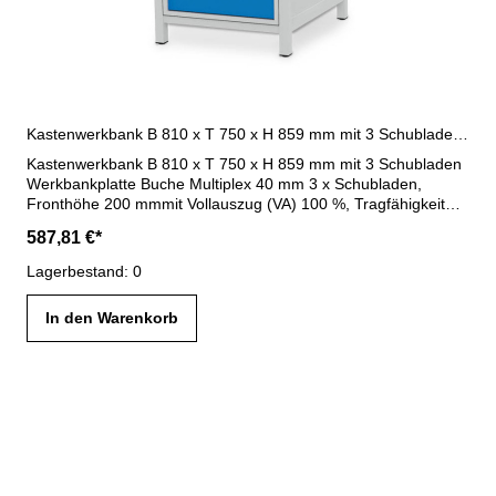
Kastenwerkbank B 810 x T 750 x H 859 mm mit 3 Schubladen R 18-24
Kastenwerkbank B 810 x T 750 x H 859 mm mit 3 Schubladen
Werkbankplatte Buche Multiplex 40 mm 3 x Schubladen,
Fronthöhe 200 mmmit Vollauszug (VA) 100 %, Tragfähigkeit
100 kgSchubladennutzmaß R 18-24: 450 x 600 mm
587,81 €*
Gesamtbelastung max. 1000 kg B 810 x T 750 x H 859 mm
Gehäuse lichtgrau RAL 7035 / Blenden lichtblau RAL 5012
Lagerbestand: 0
In den Warenkorb