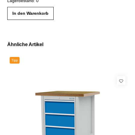
Lagerbestand: 0
In den Warenkorb
Ähnliche Artikel
Produktgalerie überspringen
Tipp