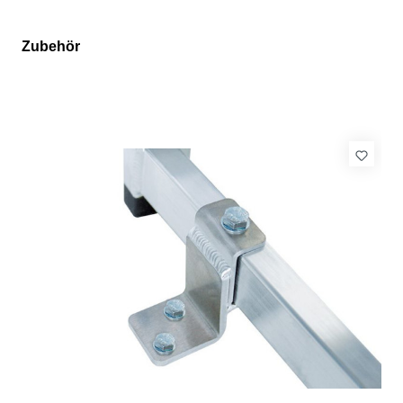
Zubehör
Produktgalerie überspringen