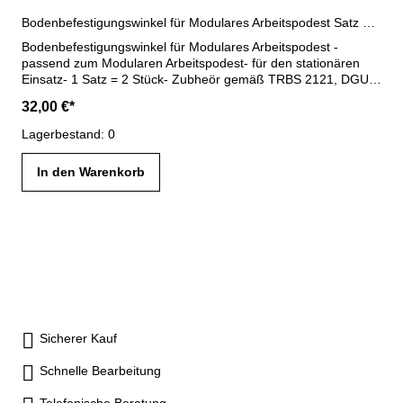
Bodenbefestigungswinkel für Modulares Arbeitspodest Satz a 2 Stück
Bodenbefestigungswinkel für Modulares Arbeitspodest -
passend zum Modularen Arbeitspodest- für den stationären
Einsatz- 1 Satz = 2 Stück- Zubheör gemäß TRBS 2121, DGUV
Information 208-016 / 208-017 und geltendem DGUV
32,00 €*
Regelwerk
Lagerbestand: 0
In den Warenkorb
Sicherer Kauf
Schnelle Bearbeitung
Telefonische Beratung