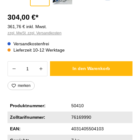
304,00 €*
361,76 € inkl. Mwst.
zzgl. MwSt. zzgl. Versandkosten
Versandkostenfrei
Lieferzeit 10-12 Werktage
Produkt Anzahl: Gib den gewünschten Wer
In den Warenkorb
merken
Produktnummer:
50410
Zolltarifnummer:
76169990
EAN:
4031405504103