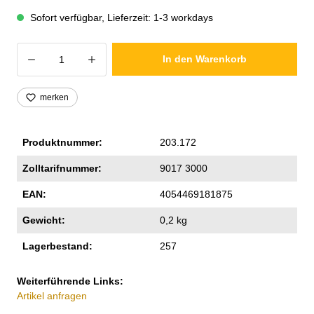
Sofort verfügbar, Lieferzeit: 1-3 workdays
Produkt Anzahl: Gib den gewünschten Wer
In den Warenkorb
merken
Produktnummer:
203.172
Zolltarifnummer:
9017 3000
EAN:
4054469181875
Gewicht:
0,2 kg
Lagerbestand:
257
Weiterführende Links:
Artikel anfragen