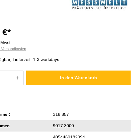
 €*
. Mwst.
l. Versandkosten
ügbar, Lieferzeit: 1-3 workdays
 Anzahl: Gib den gewünschten Wert ein
In den Warenkorb
mmer:
318.857
mmer:
9017 3000
4054469182094