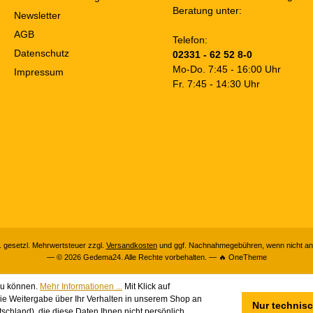
Beratung unter:
Newsletter
AGB
Telefon:
Datenschutz
02331 - 62 52 8-0
Mo-Do. 7:45 - 16:00 Uhr
Impressum
Fr. 7:45 - 14:30 Uhr
l. gesetzl. Mehrwertsteuer zzgl.
Versandkosten
und ggf. Nachnahmegebühren, wenn nicht an
— © 2026 Gedema24. Alle Rechte vorbehalten. — 🔥 OneTheme
zu können.
Mehr Informationen ...
Mit Klick auf
in die Weitergabe über Ihr Verhalten in unserem Shop an
Nur technis
chland), die diese Daten Ihnen nicht persönlich