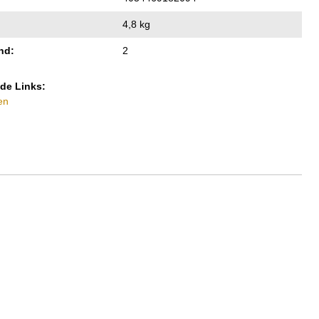
4,8 kg
nd:
2
de Links:
en