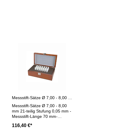
Produktgalerie überspringen
Messstift-Sätze Ø 7,00 - 8,00 Länge 70 mm 21-teilig
Messstift-Sätze Ø 7,00 - 8,00
mm 21-teilig Stufung 0,05 mm -
Messstift-Länge 70 mm-
Genauigkeit < ± 0,002 mm- aus
116,40 €*
Spezial-Stahl- Werkstatt-
Ausführung- im Behältnis /