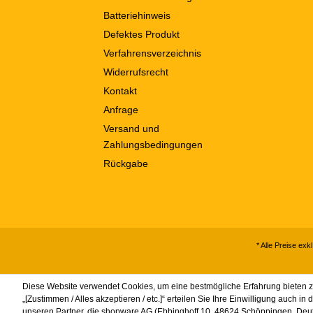
Batteriehinweis
Defektes Produkt
Verfahrensverzeichnis
Widerrufsrecht
Kontakt
Anfrage
Versand und
Zahlungsbedingungen
Rückgabe
* Alle Preise exk
Diese Website verwendet Cookies, um eine bestmögliche Erfahrung bieten 
„[Zustimmen / Alles akzeptieren / etc.]“ erteilen Sie Ihre Einwilligung auch 
unseren Partner, die shopware AG (Ebbinghoff 10, 48624 Schöppingen, Deuts