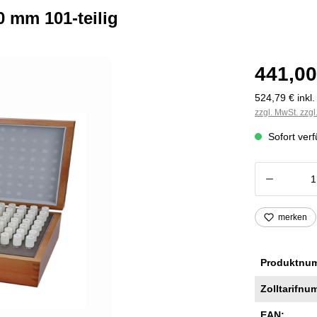
0 mm 101-teilig
441,00
524,79 € inkl
zzgl. MwSt. zzg
Sofort verf
Produkt
merken
Produktnu
Zolltarifnu
EAN: