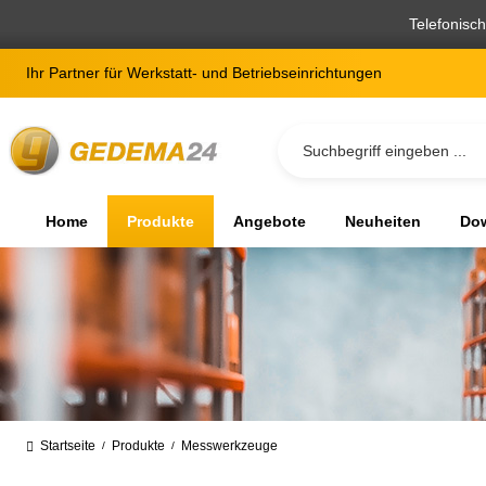
springen
Zur Hauptnavigation springen
Telefonisc
Ihr Partner für Werkstatt- und Betriebseinrichtungen
Home
Produkte
Angebote
Neuheiten
Dow
Startseite
Produkte
Messwerkzeuge
/
/