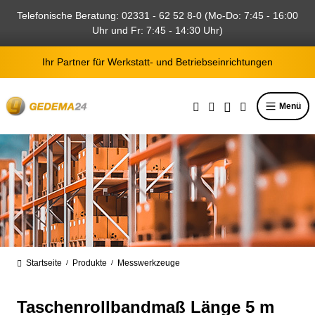
alt springen
Telefonische Beratung: 02331 - 62 52 8-0 (Mo-Do: 7:45 - 16:00
Uhr und Fr: 7:45 - 14:30 Uhr)
Ihr Partner für Werkstatt- und Betriebseinrichtungen
Menü
Startseite
Produkte
Messwerkzeuge
/
/
Taschenrollbandmaß Länge 5 m