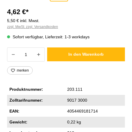
4,62 €*
5,50 € inkl. Mwst.
zzgl. MwSt. zzgl. Versandkosten
Sofort verfügbar, Lieferzeit: 1-3 workdays
Produkt Anzahl: Gib den gewünschten Wer
In den Warenkorb
merken
Produktnummer:
203.111
Zolltarifnummer:
9017 3000
EAN:
4054469181714
Gewicht:
0,22 kg