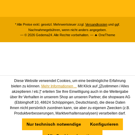
* Alle Preise exkl. gesetzl. Mehrwertsteuer zzgl.
Versandkosten
und ggf.
Nachnahmegebühren, wenn nicht anders angegeben.
— © 2026 Gedema24. Alle Rechte vorbehalten. — 🔥 OneTheme
Diese Website verwendet Cookies, um eine bestmögliche Erfahrung
bieten zu können.
Mehr Informationen ...
Mit Klick auf „[Zustimmen / Alles
akzeptieren / etc.]“ erteilen Sie Ihre Einwilligung auch in die Weitergabe
über Ihr Verhalten in unserem Shop an unseren Partner, die shopware AG
(Ebbinghoff 10, 48624 Schöppingen, Deutschland), die diese Daten
Ihnen nicht persönlich zuordnen kann, sie aber zu eigenen Zwecken (z.B.
Produktverbesserungen, Marktverhaltensanalysen) verarbeiten darf.
Nur technisch notwendige
Konfigurieren