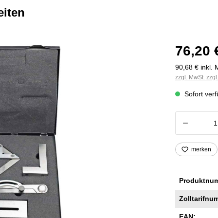
eiten
76,20 
90,68 € inkl. 
zzgl. MwSt. zzg
Sofort verf
Produkt
merken
Produktnu
Zolltarifnu
EAN: