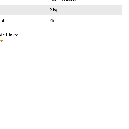
2 kg
nd:
25
de Links:
en