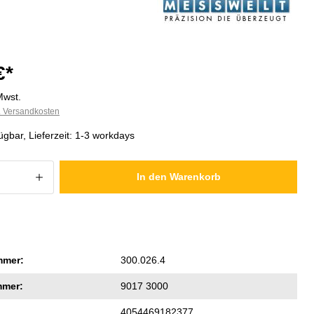
€*
Mwst.
l. Versandkosten
ügbar, Lieferzeit: 1-3 workdays
 Anzahl: Gib den gewünschten Wert ein
In den Warenkorb
mmer:
300.026.4
mmer:
9017 3000
4054469182377