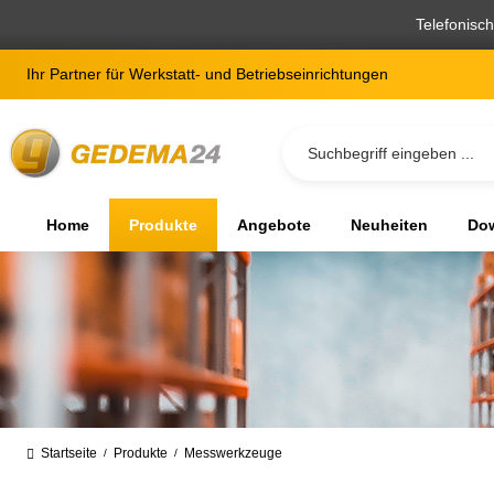
springen
Zur Hauptnavigation springen
Telefonisc
Ihr Partner für Werkstatt- und Betriebseinrichtungen
Home
Produkte
Angebote
Neuheiten
Dow
Startseite
Produkte
Messwerkzeuge
/
/