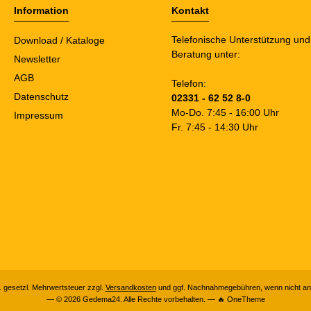
Information
Kontakt
Telefonische Unterstützung und
Download / Kataloge
Beratung unter:
Newsletter
AGB
Telefon:
Datenschutz
02331 - 62 52 8-0
Mo-Do. 7:45 - 16:00 Uhr
Impressum
Fr. 7:45 - 14:30 Uhr
l. gesetzl. Mehrwertsteuer zzgl.
Versandkosten
und ggf. Nachnahmegebühren, wenn nicht an
— © 2026 Gedema24. Alle Rechte vorbehalten. — 🔥 OneTheme