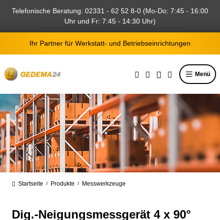
alt springen
Telefonische Beratung: 02331 - 62 52 8-0 (Mo-Do: 7:45 - 16:00
Uhr und Fr: 7:45 - 14:30 Uhr)
Ihr Partner für Werkstatt- und Betriebseinrichtungen
Menü
Startseite
Produkte
Messwerkzeuge
/
/
Dig.-Neigungsmessgerät 4 x 90°