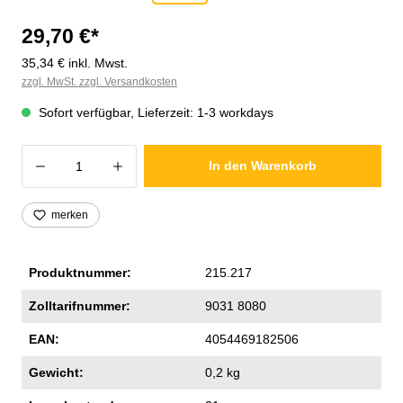
29,70 €*
35,34 € inkl. Mwst.
zzgl. MwSt. zzgl. Versandkosten
Sofort verfügbar, Lieferzeit: 1-3 workdays
Produkt Anzahl: Gib den gewünschten Wer
In den Warenkorb
merken
Produktnummer:
215.217
Zolltarifnummer:
9031 8080
EAN:
4054469182506
Gewicht:
0,2 kg