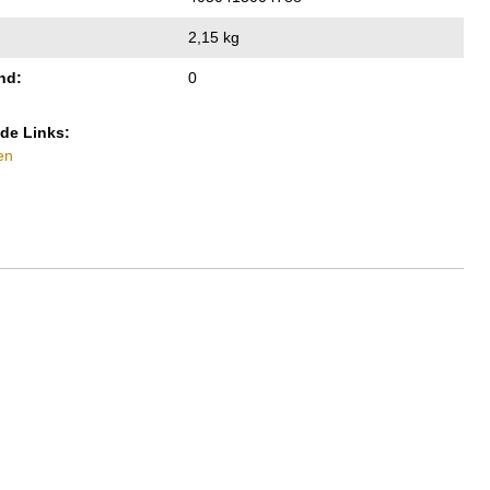
2,15 kg
nd:
0
de Links:
en