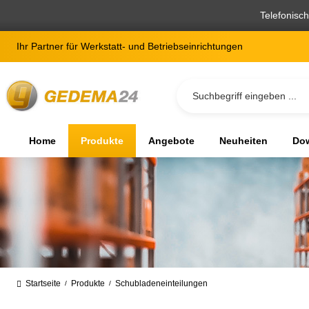
springen
Zur Hauptnavigation springen
Telefonisc
Ihr Partner für Werkstatt- und Betriebseinrichtungen
Home
Produkte
Angebote
Neuheiten
Dow
Startseite
Produkte
Schubladeneinteilungen
/
/