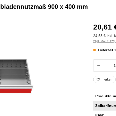
chubladennutzmaß 900 x 400 mm
20,61 
24,53 € inkl. 
zzgl. MwSt. zzg
Lieferzeit
Produkt
merken
Produktnu
Zolltarifnu
EAN: