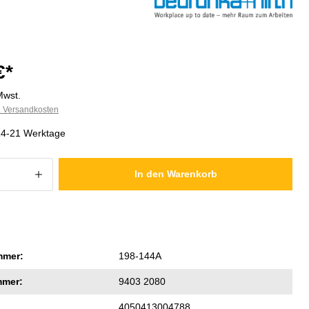
€*
Mwst.
l. Versandkosten
 14-21 Werktage
 Anzahl: Gib den gewünschten Wert ein
In den Warenkorb
mmer:
198-144A
mmer:
9403 2080
4050413004788