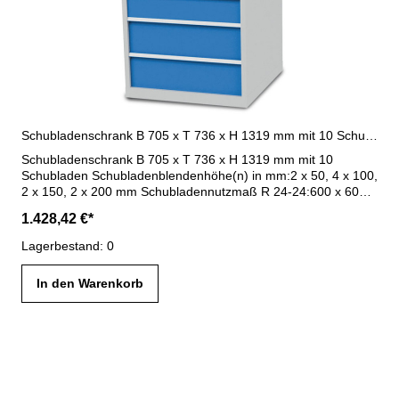
Schubladenschrank B 705 x T 736 x H 1319 mm mit 10 Schubladen R 24-24
Schubladenschrank B 705 x T 736 x H 1319 mm mit 10
Schubladen Schubladenblendenhöhe(n) in mm:2 x 50, 4 x 100,
2 x 150, 2 x 200 mm Schubladennutzmaß R 24-24:600 x 600
mm Schubladen- Vollauszug (VA) 100 %:Schubladen mit 50
1.428,42 €*
mm Blendenhöhe - 70 kg TragkraftSchubladen ab 75 mm
Blendenhöhe - 100 kg Tragkraft Maße : B 705 x T 736 x H
Lagerbestand: 0
1319 mm Gehäuse lichtgrau RAL 7035 / Blenden lichtblau RAL
5012
In den Warenkorb