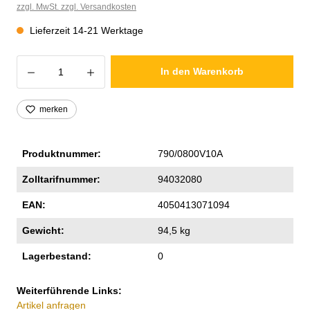
zzgl. MwSt. zzgl. Versandkosten
Lieferzeit 14-21 Werktage
Produkt Anzahl: Gib den gewünschten Wer
In den Warenkorb
merken
Produktnummer:
790/0800V10A
Zolltarifnummer:
94032080
EAN:
4050413071094
Gewicht:
94,5 kg
Lagerbestand:
0
Weiterführende Links:
Artikel anfragen