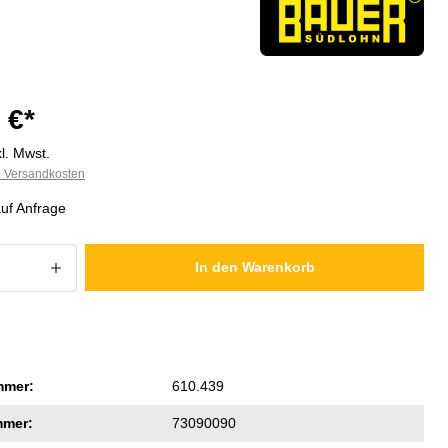
 €*
l. Mwst.
l. Versandkosten
auf Anfrage
 Anzahl: Gib den gewünschten Wert ein
In den Warenkorb
mmer:
610.439
mmer:
73090090