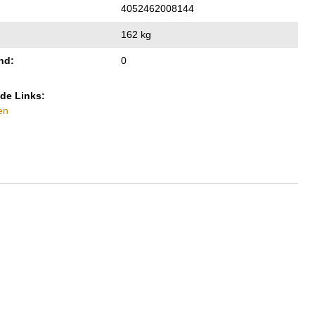
4052462008144
162 kg
nd:
0
de Links:
en