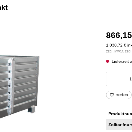
nkt
866,15
1.030,72 € ink
zzgl. MwSt. zzg
Lieferzeit 
Produkt
merken
Produktnu
Zolltarifnu