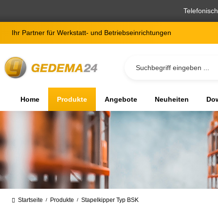
springen
Zur Hauptnavigation springen
Telefonisc
Ihr Partner für Werkstatt- und Betriebseinrichtungen
Home
Produkte
Angebote
Neuheiten
Dow
Startseite
Produkte
Stapelkipper Typ BSK
/
/