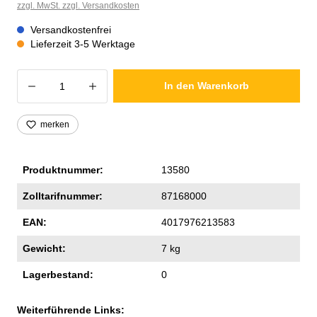
zzgl. MwSt. zzgl. Versandkosten
Versandkostenfrei
Lieferzeit 3-5 Werktage
Produkt Anzahl: Gib den gewünschten Wer
In den Warenkorb
merken
Produktnummer:
13580
Zolltarifnummer:
87168000
EAN:
4017976213583
Gewicht:
7 kg
Lagerbestand:
0
Weiterführende Links: