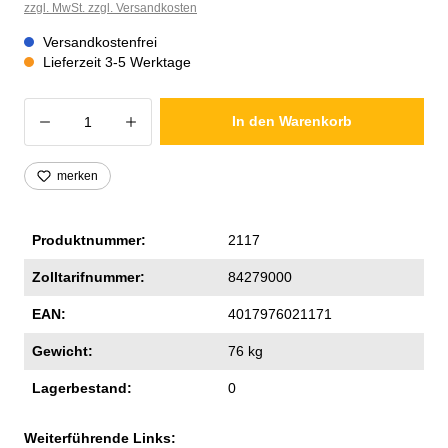
zzgl. MwSt. zzgl. Versandkosten
Versandkostenfrei
Lieferzeit 3-5 Werktage
Produkt Anzahl: Gib den gewünschten Wer
In den Warenkorb
merken
Produktnummer:
2117
Zolltarifnummer:
84279000
EAN:
4017976021171
Gewicht:
76 kg
Lagerbestand:
0
Weiterführende Links: