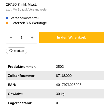
297,50 € inkl. Mwst.
zzgl. MwSt. zzgl. Versandkosten
Versandkostenfrei
Lieferzeit 3-5 Werktage
Produkt Anzahl: Gib den gewünschten Wer
In den Warenkorb
merken
Produktnummer:
2502
Zolltarifnummer:
87168000
EAN:
4017976025025
Gewicht:
30 kg
Lagerbestand:
0