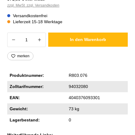
zzgl. MwSt. zzgl. Versandkosten
Versandkostenfrei
Lieferzeit 15-18 Werktage
Produkt Anzahl: Gib den gewünschten Wer
In den Warenkorb
merken
Produktnummer:
R803.076
Zolltarifnummer:
94032080
EAN:
4040376093301
Gewicht:
73 kg
Lagerbestand:
0
Weiterführende Links: