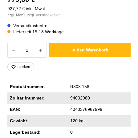
927,72 € inkl. Mwst.
zzgl. MwSt. zzgl. Versandkosten
Versandkostenfrei
Lieferzeit 15-18 Werktage
Produkt Anzahl: Gib den gewünschten Wer
In den Warenkorb
merken
Produktnummer:
R803.158
Zolltarifnummer:
94032080
EAN:
4040376967596
Gewicht:
120 kg
Lagerbestand:
0