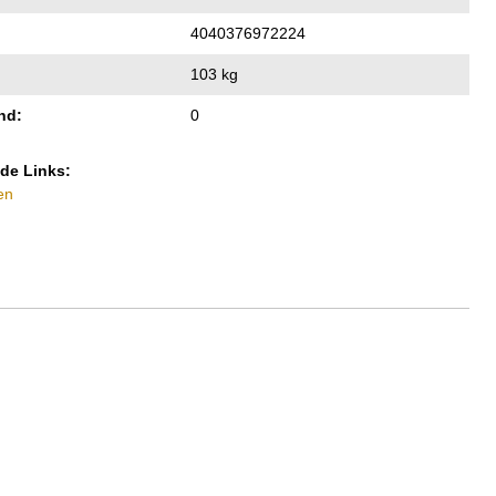
4040376972224
103 kg
nd:
0
de Links:
en