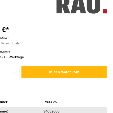
 €*
. Mwst.
l. Versandkosten
tenfrei
 15-18 Werktage
 Anzahl: Gib den gewünschten Wert ein
In den Warenkorb
mmer:
R803.251
mmer:
94032080