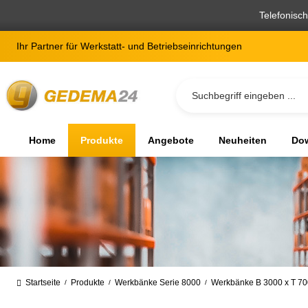
springen
Zur Hauptnavigation springen
Telefonisc
Ihr Partner für Werkstatt- und Betriebseinrichtungen
Home
Produkte
Angebote
Neuheiten
Dow
Startseite
Produkte
Werkbänke Serie 8000
Werkbänke B 3000 x T 7
/
/
/