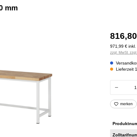
40 mm
816,80
971,99 € inkl
zzgl. MwSt. zzg
Versandkos
Lieferzeit
Produkt
merken
Produktnu
Zolltarifnu