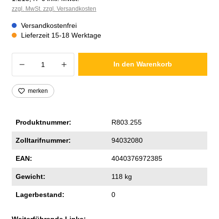
zzgl. MwSt. zzgl. Versandkosten
Versandkostenfrei
Lieferzeit 15-18 Werktage
Produkt Anzahl: Gib den gewünschten Wer
In den Warenkorb
merken
Produktnummer:
R803.255
Zolltarifnummer:
94032080
EAN:
4040376972385
Gewicht:
118 kg
Lagerbestand:
0
Weiterführende Links: