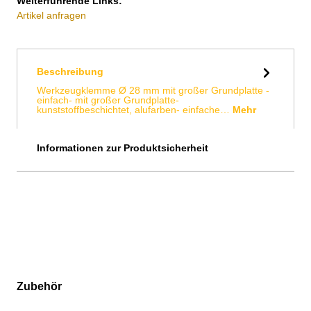
Weiterführende Links:
Artikel anfragen
Beschreibung
Werkzeugklemme Ø 28 mm mit großer Grundplatte -
einfach- mit großer Grundplatte-
kunststoffbeschichtet, alufarben- einfache…
Mehr
Informationen zur Produktsicherheit
Zubehör
Produktgalerie überspringen