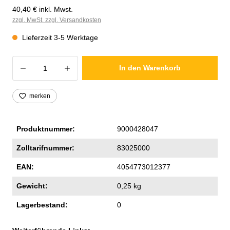
40,40 € inkl. Mwst.
zzgl. MwSt. zzgl. Versandkosten
Lieferzeit 3-5 Werktage
Produkt Anzahl: Gib den gewünschten Wer
In den Warenkorb
merken
Produktnummer:
9000428047
Zolltarifnummer:
83025000
EAN:
4054773012377
Gewicht:
0,25 kg
Lagerbestand:
0